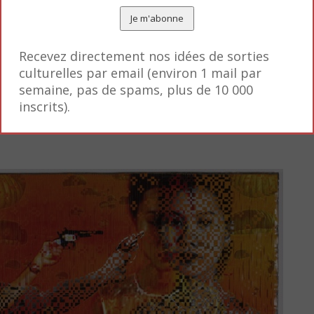
d Darkness (STPI) #4 © Dinh Q. Lê /
courtesy of the Artist and STPI
hode traditionnelle du tissage de nattes effectué pa
Recevez directement nos idées de sorties
culturelles par email (environ 1 mail par
 Il n’utilise pas ses propres images mais réutilisen
semaine, pas de spams, plus de 10 000
 en valeur certaines parties, en occulter d’autres, 
inscrits).
tration que ce travail requiert agit sur lui comme un