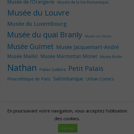
Musée de l'Orangerie
Musée de la Vie Romantique
Musée du Louvre
Musée du Luxembourg
Musée du quai Branly
Musée en Herbe
Musée Guimet
Musée Jacquemart-André
Musée Maillol
Musée Marmottan Monet
Musée Rodin
Nathan
Petit Palais
Palais Galliera
Saltimbanque
Urban Comics
Pinacothèque de Paris
En poursuivant votre navigation, vous acceptez l'utilisation
des cookies.
Artscape
| Fièrement propulsé par
Mantra
&
WordPress.
Fermer