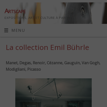
Artscape
EXPOSITIONS, ART ET CULTURE À PARIS
MENU
La collection Emil Bührle
Manet, Degas, Renoir, Cézanne, Gauguin, Van Gogh,
Modigliani, Picasso