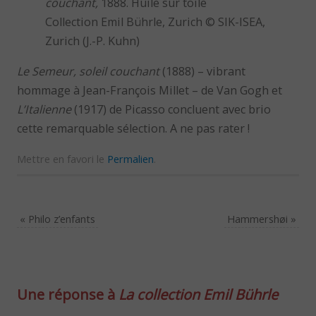
couchant,
1888. Huile sur toile
Collection Emil Bührle, Zurich © SIK-ISEA,
Zurich (J.-P. Kuhn)
Le Semeur, soleil couchant
(1888) – vibrant
hommage à Jean-François Millet – de Van Gogh et
L’Italienne
(1917) de Picasso concluent avec brio
cette remarquable sélection. A ne pas rater !
Mettre en favori le
Permalien
.
«
Philo z’enfants
Hammershøi
»
Une réponse à
La collection Emil Bührle