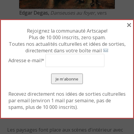
Edgar Degas,
Danseuses au foyer,
vers
1889. Huile sur toile
×
Collection Emil Bührle, Zurich © SIK-ISEA,
Rejoignez la communauté Artscape!
Zurich (J.-P. Kuhn)
Plus de 10 000 inscrits, zero spam.
Toutes nos actualités culturelles et idées de sorties,
Deux nature mortes, une de Cézanne (
Fleurs et
directement dans votre boîte mail
fruits
, 1872/73) et une de Henri Fantin-Latour
Adresse e-mail*
(
Pivoines et pêches
, 1873) font face à la
représentation du mouvement incarné par Degas
(
Danseuses au foyer
, 1889 et
Avant le départ
,
1878/80). Le format panoramique accentue la
Recevez directement nos idées de sorties culturelles
dimension narrative de la préparation à l’action ; la
par email (environ 1 mail par semaine, pas de
scène semble capturée tel un instant
spams, plus de 10 000 inscrits).
photographique.
Les paysages font place aux scènes d’intérieur avec