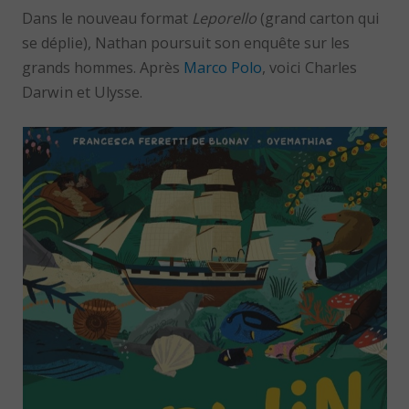
Dans le nouveau format
Leporello
(grand carton qui
se déplie), Nathan poursuit son enquête sur les
grands hommes. Après
Marco Polo
, voici Charles
Darwin et Ulysse.