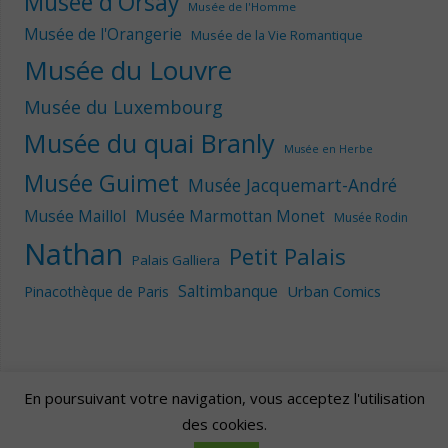
Musée d'Orsay
Musée de l'Homme
Musée de l'Orangerie
Musée de la Vie Romantique
Musée du Louvre
Musée du Luxembourg
Musée du quai Branly
Musée en Herbe
Musée Guimet
Musée Jacquemart-André
Musée Maillol
Musée Marmottan Monet
Musée Rodin
Nathan
Petit Palais
Palais Galliera
Saltimbanque
Urban Comics
Pinacothèque de Paris
En poursuivant votre navigation, vous acceptez l'utilisation
des cookies.
Artscape
| Fièrement propulsé par
Mantra
&
WordPress.