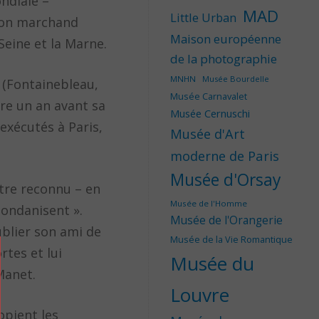
ndiale –
MAD
Little Urban
 son marchand
Maison européenne
 Seine et la Marne.
de la photographie
MNHN
Musée Bourdelle
e (Fontainebleau,
Musée Carnavalet
ore un an avant sa
Musée Cernuschi
 exécutés à Paris,
Musée d'Art
moderne de Paris
Musée d'Orsay
être reconnu – en
Musée de l'Homme
mondanisent ».
Musée de l'Orangerie
ublier son ami de
Musée de la Vie Romantique
rtes et lui
Musée du
Manet.
Louvre
opient les