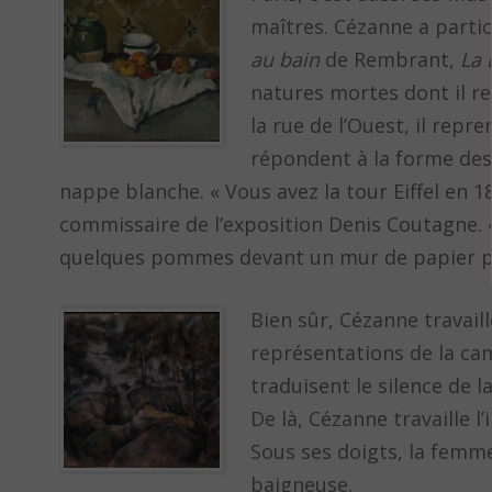
maîtres. Cézanne a parti
au bain
de Rembrant,
La 
natures mortes dont il r
la rue de l’Ouest, il rep
répondent à la forme des o
nappe blanche. « Vous avez la tour Eiffel en 1
commissaire de l’exposition Denis Coutagne. «
quelques pommes devant un mur de papier pe
Bien sûr, Cézanne travaill
représentations de la cam
traduisent le silence de l
De là, Cézanne travaille l
Sous ses doigts, la femm
baigneuse.