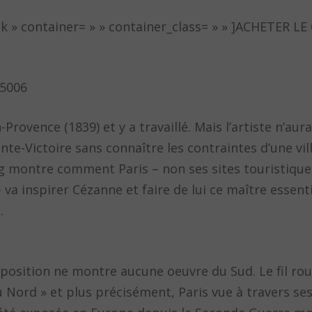
nk » container= » » container_class= » » ]ACHETER 
75006
n-Provence (1839) et y a travaillé. Mais l’artiste n’au
te-Victoire sans connaître les contraintes d’une vill
 montre comment Paris – non ses sites touristiques
 va inspirer Cézanne et faire de lui ce maître essenti
.
position ne montre aucune oeuvre du Sud. Le fil roug
 Nord » et plus précisément, Paris vue à travers ses 