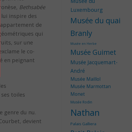
Musée du
ronèse,
Bethsabée
Luxembourg
lui inspire des
Musée du quai
on appartement de
Branly
 géométriques qui
ruits, sur une
Musée en Herbe
exclame le co-
Musée Guimet
té en peignant
Musée Jacquemart-
André
Musée Maillol
les
Musée Marmottan
ses toiles
Monet
Musée Rodin
Nathan
le genre du nu.
Courbet, devient
Palais Galliera