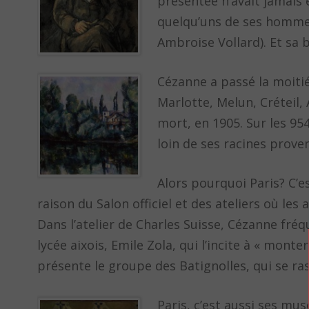
présentée n’avait jamais
quelqu’uns de ses hommes
Ambroise Vollard). Et sa b
Cézanne a passé la moitié
Marlotte, Melun, Créteil, 
mort, en 1905. Sur les 954
loin de ses racines prove
Alors pourquoi Paris? C’e
raison du Salon officiel et des ateliers où le
Dans l’atelier de Charles Suisse, Cézanne fré
lycée aixois, Emile Zola, qui l’incite à « monter
présente le groupe des Batignolles, qui se r
Paris, c’est aussi ses mus