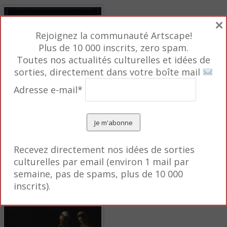
×
Rejoignez la communauté Artscape!
Plus de 10 000 inscrits, zero spam.
Toutes nos actualités culturelles et idées de
sorties, directement dans votre boîte mail
Adresse e-mail*
rquable, en particulier
Le Saint Jérôme écrivant
(vers 
xion sur la jeunesse. « La lumière souligne minutieus
s », analyse F. Cappelletti. « Et grâce à la synthèse
 à l’intense travail d’écriture du saint dont la figu
Recevez directement nos idées de sorties
culturelles par email (environ 1 mail par
é du tableau ». L’image d’un septuagénaire est repris
semaine, pas de spams, plus de 10 000
ura dal naturale
.
inscrits).