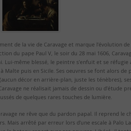
ment de la vie de Caravage et marque l’évolution de 
lection du pape Paul V, le soir du 28 mai 1606, Cara
. Lui-même blessé, le peintre s’enfuit et se réfugie 
e à Malte puis en Sicile. Ses oeuvres se font alors de 
aucun décor en arrière-plan, juste les ténèbres), ses
 Caravage ne réalisait jamais de dessin ou d’étude pr
aussés de quelques rares touches de lumière.
avage ne rêve que du pardon papal. Il reprend le 
s. Mais arrêté par erreur lors d’une escale à Palo Laz