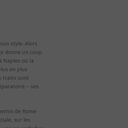
son style. Alors
vage donne un coup
à Naples où la
plus en plus
 traits sont
éparatoire – ses
chemin de Rome
iale, sur les