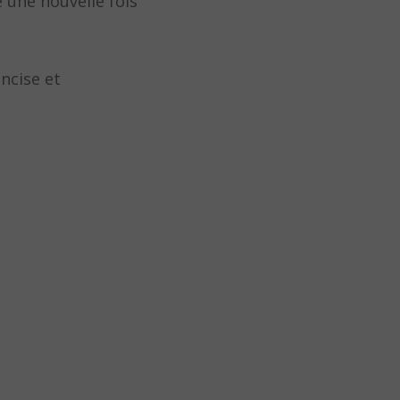
e une nouvelle fois
ncise et