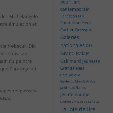
pour l'art
contemporain
le : Michelangelo
Fondation EDF
Fondation Henri
ntre émulation et
Cartier-Bresson
Galeries
nationales du
clair-obscur. Dix
Grand Palais
ière fois sont
main du peintre
Gallimard Jeunesse
Grand Palais
t que Caravage ait
Hôtel de Ville
Institut du Monde Arabe
Jardin des Plantes
mages religieuses
Jeu de Paume
vaux.
L'Adresse Musée de La Poste
La Joie de lire