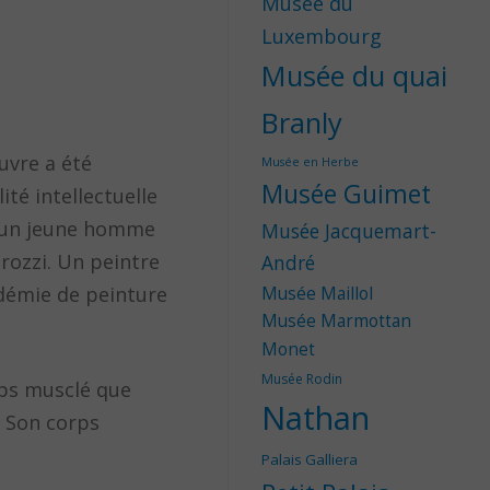
Musée du
Luxembourg
Musée du quai
Branly
uvre a été
Musée en Herbe
Musée Guimet
té intellectuelle
t un jeune homme
Musée Jacquemart-
rozzi. Un peintre
André
adémie de peinture
Musée Maillol
Musée Marmottan
Monet
Musée Rodin
ps musclé que
Nathan
. Son corps
Palais Galliera