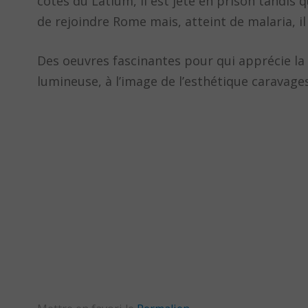
côtes du Latium, il est jeté en prison tandis q
de rejoindre Rome mais, atteint de malaria, il 
Des oeuvres fascinantes pour qui apprécie la 
lumineuse, à l’image de l’esthétique caravage