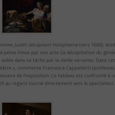
 comme
Judith décapitant Holopherne
(vers 1600), don
e, à peine émue par son acte (la décapitation du géné
idée dans sa tâche par la vieille servante. Dans cette
éâtre », commente Francesca Cappelletti (professeur
issaire de l’exposition. Ce tableau est confronté à c
ith au regard tourné directement vers le spectateur,