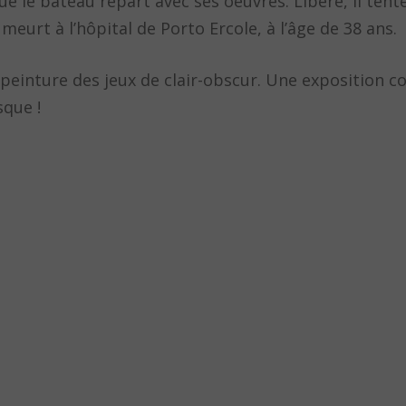
ue le bateau repart avec ses oeuvres. Libéré, il tent
meurt à l’hôpital de Porto Ercole, à l’âge de 38 ans.
peinture des jeux de clair-obscur. Une exposition co
sque !