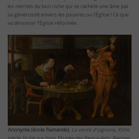
les mérites du bon riche qui se rachète une âme par
sa générosité envers les pauvres ou l’Église ! Ce que
va dénoncer l’Église réformée.
Anonyme (école flamande)
,
La vente d’oignons
, XVIIe
siècle. Huile sur bois. Musée des Beaux-Arts, Rennes