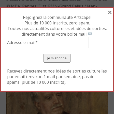
© MBA, Rennes, Dist. RMN-Grand Palais / Jean-
×
Manuel Salingue
Rejoignez la communauté Artscape!
C’est ainsi que les pays luthériens (Pays-Bas, Suisse)
Plus de 10 000 inscrits, zero spam.
vont se libérer du poids de la morale religieuse
Toutes nos actualités culturelles et idées de sorties,
chrétienne pour exceller dans les métiers d’argent
directement dans votre boîte mail
(percepteurs d’impôts, banquiers). La peinture
Adresse e-mail*
flamande du XVIe siècle réhabilite les figures du
changeur ou de l’usurier, pour son rôle dans la
circulation de la monnaie.
Recevez directement nos idées de sorties culturelles
par email (environ 1 mail par semaine, pas de
spams, plus de 10 000 inscrits).