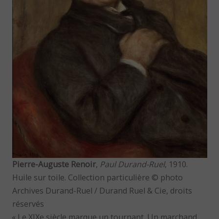
Pierre-Auguste Renoir
,
Paul Durand-Ruel
, 1910.
Huile sur toile. Collection particulière © photo
Archives Durand-Ruel / Durand Ruel & Cie, droits
réservés
« Le XIXe siècle marque un tournant. Un marchand