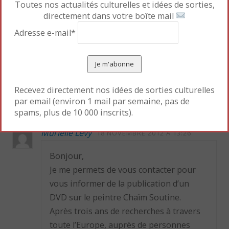
Toutes nos actualités culturelles et idées de sorties,
directement dans votre boîte mail
Adresse e-mail*
«
La Belgique à Paris!
Histoires d’une boisson
millénaire
»
Recevez directement nos idées de sorties culturelles
2 réponses à
L’ordre du chaos
par email (environ 1 mail par semaine, pas de
spams, plus de 10 000 inscrits).
Murielle Levy
18 NOVEMBRE 2012 À 13:26
Bonjour,
Je me permets de vous contacter pour
vous informer de la publication d’un
DVD sur le peintre Chaïm Soutine.
Après trois ans de recherches à travers
toute l’Europe, auprès de personnes