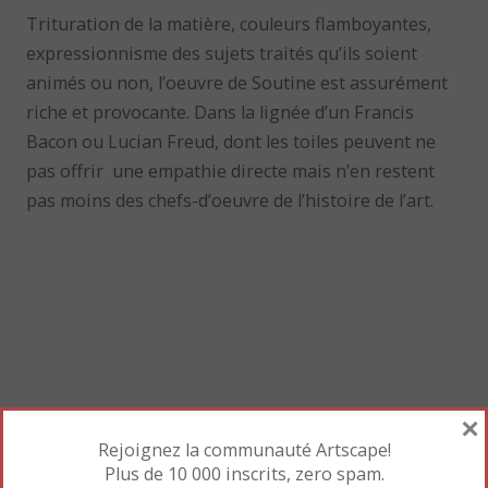
Trituration de la matière, couleurs flamboyantes,
expressionnisme des sujets traités qu’ils soient
animés ou non, l’oeuvre de Soutine est assurément
riche et provocante. Dans la lignée d’un Francis
Bacon ou Lucian Freud, dont les toiles peuvent ne
pas offrir une empathie directe mais n’en restent
pas moins des chefs-d’oeuvre de l’histoire de l’art.
×
Rejoignez la communauté Artscape!
Mettre en favori le
Permalien
.
Plus de 10 000 inscrits, zero spam.