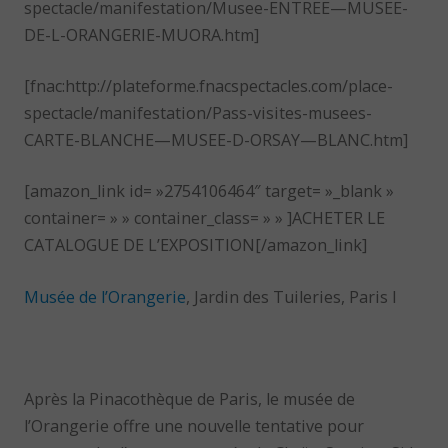
spectacle/manifestation/Musee-ENTREE—MUSEE-
DE-L-ORANGERIE-MUORA.htm]
[fnac:http://plateforme.fnacspectacles.com/place-
spectacle/manifestation/Pass-visites-musees-
CARTE-BLANCHE—MUSEE-D-ORSAY—BLANC.htm]
[amazon_link id= »2754106464″ target= »_blank »
container= » » container_class= » » ]ACHETER LE
CATALOGUE DE L’EXPOSITION[/amazon_link]
Musée de l’Orangerie
, Jardin des Tuileries, Paris I
Après la Pinacothèque de Paris, le musée de
l’Orangerie offre une nouvelle tentative pour