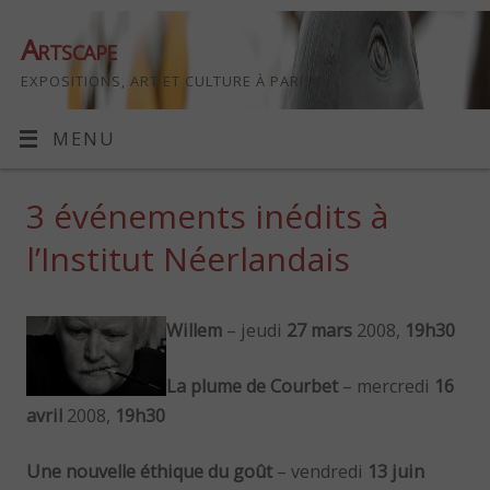
Artscape
EXPOSITIONS, ART ET CULTURE À PARIS
MENU
3 événements inédits à
l’Institut Néerlandais
Willem
– jeudi
27 mars
2008,
19h30
La plume de Courbet
– mercredi
16
avril
2008,
19h30
Une nouvelle éthique du goût
– vendredi
13 juin