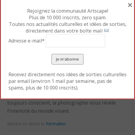
×
de cinq séquences filmées, photographies, textes et
Rejoignez la communauté Artscape!
son, autour d’une figure principale : Tania Carl,
Plus de 10 000 inscrits, zero spam.
chanteuse de blues, partie de France pour le
Toutes nos actualités culturelles et idées de sorties,
Guatemala.
directement dans votre boîte mail
Adresse e-mail*
De toutes les séries, c’est celle des « Personnages »
qui m’a le plus interpellée. Les hommes et femmes
semblent surgir dans l’espace avec soudaineté.
Cadrage serré et mouvement des sujets mettent en
Recevez directement nos idées de sorties culturelles
scène des corps
qui semblent sortir d’un réel
par email (environ 1 mail par semaine, pas de
engloutissant. En nous mettant face à une réalité
spams, plus de 10 000 inscrits).
vécue par chacun d’entre nous, sans que l’on est soit
toujours conscient, la photographe nous révèle
l’intensité du monde vivant.
Mettre en favori le
Permalien
.