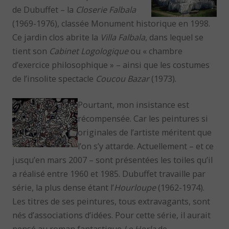
de Dubuffet – la
Closerie Falbala
(1969-1976), classée Monument historique en 1998.
Ce jardin clos abrite la
Villa Falbala
, dans lequel se
tient son
Cabinet Logologique
ou « chambre
d’exercice philosophique » – ainsi que les costumes
de l’insolite spectacle
Coucou Bazar
(1973).
Pourtant, mon insistance est
récompensée. Car les peintures si
originales de l’artiste méritent que
l’on s’y attarde. Actuellement – et ce
jusqu’en mars 2007 – sont présentées les toiles qu’il
a réalisé entre 1960 et 1985. Dubuffet travaille par
série, la plus dense étant l’
Hourloupe
(1962-1974).
Les titres de ses peintures, tous extravagants, sont
nés d’associations d’idées. Pour cette série, il aurait
pensé au roman fantastique
Le Horla
de