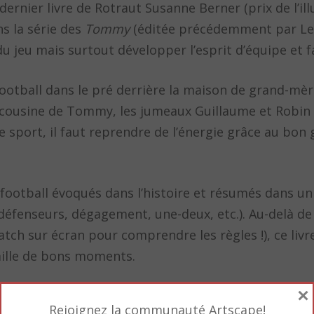
e dernier livre de Rotraut Susanne Berner (prix de l’il
s la série des
Tommy
(éditée précédemment par Le S
u jeu mais surtout développer l’esprit d’équipe et fa
otball dans le pré derrière la maison de grand-mèr
la cousine de Tommy, les jumeaux Guillaume et Robin 
 le sport, il faut reprendre de l’énergie grâce au bo
 football évoqués dans l’histoire et résumés dans un 
 défenseurs, dégagement, une-deux, etc.). Au-delà de 
atch sur écran pour comprendre les règles !), ce livr
amille de bons moments.
×
Rejoignez la communauté Artscape!