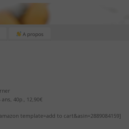
A propos
rner
4 ans, 40p., 12,90€
: [amazon template=add to cart&asin=2889084159]