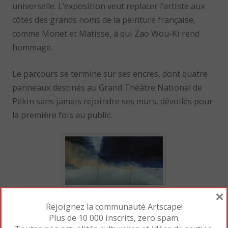
universelle. L’exposition veut replacer l’artiste aux
côtés des grands noms de la peinture française,
comme Monet et Matisse, à qui Zao Wou-Ki rend
hommage.
Le parcours se termine sur ses encres, dont quatre
panneaux destinés au Grand Théâtre National de
Pékin sans jamais rejoindre ses murs, dévoilés pour
la première fois au public.
×
Ses toiles aux tons ocres traversés de noir m’ont peu
Rejoignez la communauté Artscape!
Plus de 10 000 inscrits, zero spam.
parlées, contrairement à
Hommage à Claude