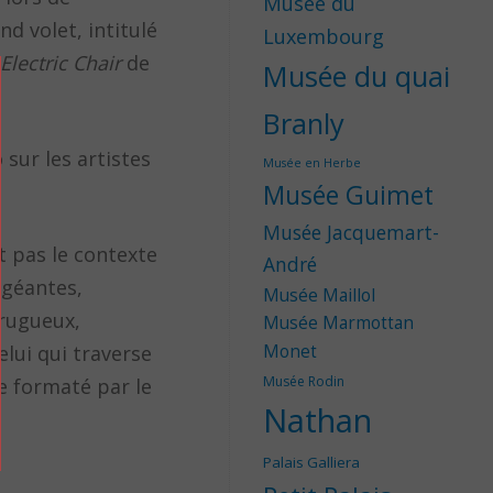
Musée du
d volet, intitulé
Luxembourg
Electric Chair
de
Musée du quai
Branly
 sur les artistes
Musée en Herbe
Musée Guimet
Musée Jacquemart-
t pas le contexte
André
 géantes,
Musée Maillol
/rugueux,
Musée Marmottan
elui qui traverse
Monet
Musée Rodin
de formaté par le
Nathan
Palais Galliera