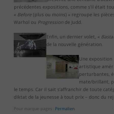
précédentes expositions, comme s’il était touj
«
Before
(plus ou moins) » regroupe les pièce
Warhol ou
Progression
de Judd.
Enfin, un dernier volet, «
Basta
de la nouvelle génération.
Une exposition c
artistique améri
perturbantes, é
mate/brillant, p
le temps. Car il sait s’affranchir de toute ca
diktat de la jeunesse à tout prix – donc du re
Pour marque-pages :
Permalien
.