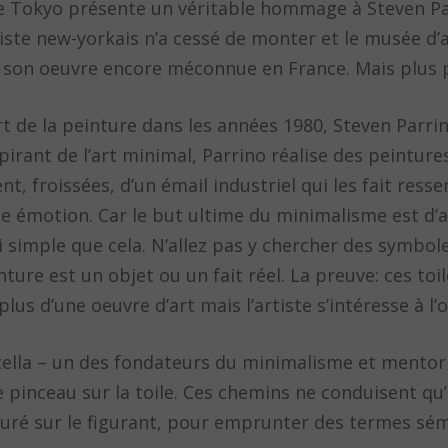
 de Tokyo présente un véritable hommage à Steven P
tiste new-yorkais n’a cessé de monter et le musée d
rir son oeuvre encore méconnue en France. Mais plu
t de la peinture dans les années 1980, Steven Parrin
nspirant de l’art minimal, Parrino réalise des peint
t, froissées, d’un émail industriel qui les fait ress
ne émotion. Car le but ultime du minimalisme est d’a
i simple que cela. N’allez pas y chercher des symbol
ure est un objet ou un fait réel. La preuve: ces toi
plus d’une oeuvre d’art mais l’artiste s’intéresse à l’ob
tella – un des fondateurs du minimalisme et mentor 
pinceau sur la toile. Ces chemins ne conduisent qu’à
iguré sur le figurant, pour emprunter des termes sé