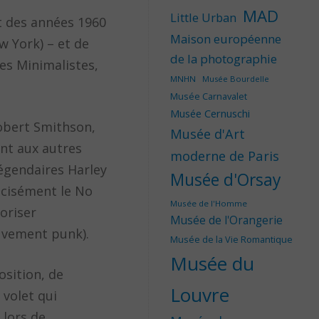
MAD
Little Urban
ut des années 1960
Maison européenne
w York) – et de
de la photographie
les Minimalistes,
MNHN
Musée Bourdelle
Musée Carnavalet
Musée Cernuschi
Robert Smithson,
Musée d'Art
ent aux autres
moderne de Paris
légendaires Harley
Musée d'Orsay
récisément le No
Musée de l'Homme
oriser
Musée de l'Orangerie
ouvement punk).
Musée de la Vie Romantique
Musée du
osition, de
Louvre
 volet qui
 lors de