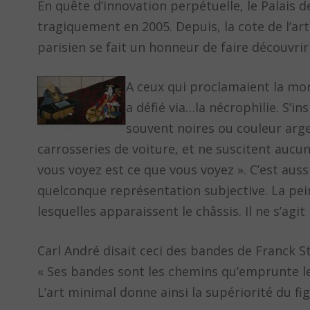
En quête d’innovation perpétuelle, le Palais
tragiquement en 2005. Depuis, la cote de l’ar
parisien se fait un honneur de faire découv
A ceux qui proclamaient la mor
a défié via…la nécrophilie. S’i
souvent noires ou couleur argen
carrosseries de voiture, et ne suscitent aucu
vous voyez est ce que vous voyez ». C’est auss
quelconque représentation subjective. La peint
lesquelles apparaissent le châssis. Il ne s’agit 
Carl André disait ceci des bandes de Franck S
« Ses bandes sont les chemins qu’emprunte le 
L’art minimal donne ainsi la supériorité du f