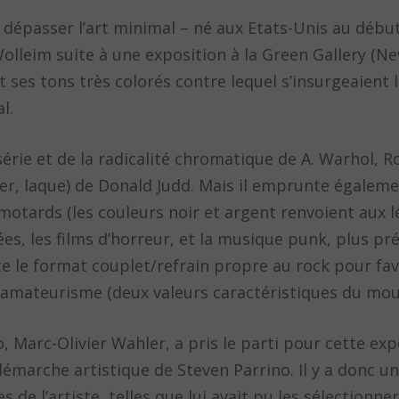
e dépasser l’art minimal – né aux Etats-Unis au déb
lleim suite à une exposition à la Green Gallery (Ne
et ses tons très colorés contre lequel s’insurgeaient 
l.
 série et de la radicalité chromatique de A. Warhol, 
cier, laque) de Donald Judd. Mais il emprunte égalem
motards (les couleurs noir et argent renvoient aux 
ées, les films d’horreur, et la musique punk, plus p
e le format couplet/refrain propre au rock pour fav
t l’amateurisme (deux valeurs caractéristiques du m
, Marc-Olivier Wahler, a pris le parti pour cette exp
émarche artistique de Steven Parrino. Il y a donc un
de l’artiste, telles que lui avait pu les sélectionner