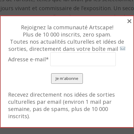
ours vivant et commissaire de l’exposition. Un secon
s majeures qui ont influencé Parrino comme la série
×
Rejoignez la communauté Artscape!
Plus de 10 000 inscrits, zero spam.
Toutes nos actualités culturelles et idées de
rd Creature
» mesure l’influence qu’a pu avoir Parrino
sorties, directement dans votre boîte mail
Adresse e-mail*
ertainement difficile d’abord lorsque l’on ne connaî
cain. Pourtant, le visiteur pressent que ces oeuvres
voquant la mort, jouant avec les substances – lisse
Recevez directement nos idées de sorties
leine/vide – possèdent la marque du grand art. De c
culturelles par email (environ 1 mail par
tégorie et fait figure de révolutionnaire dans un mon
semaine, pas de spams, plus de 10 000
jet de la mort – et du beau.
inscrits).