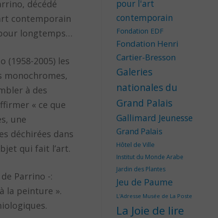
pour l'art
arrino, décédé
contemporain
’art contemporain
Fondation EDF
s pour longtemps…
Fondation Henri
Cartier-Bresson
o (1958-2005) les
Galeries
ures monochromes,
nationales du
embler à des
Grand Palais
ffirmer « ce que
Gallimard Jeunesse
es, une
Grand Palais
les déchirées dans
Hôtel de Ville
jet qui fait l’art.
Institut du Monde Arabe
Jardin des Plantes
de Parrino -:
Jeu de Paume
 la peinture ».
L'Adresse Musée de La Poste
miologiques.
La Joie de lire