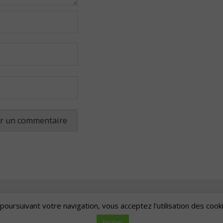
poursuivant votre navigation, vous acceptez l'utilisation des cook
Artscape
| Fièrement propulsé par
Mantra
&
WordPress.
Fermer