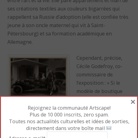
entre l’art et la vie. Elle pare appartement et mari de
ses créations textiles aux couleurs bigarrées qui
rappellent sa Russie d’adoption (elle est confiée très
jeune à son oncle maternel qui vit à Saint-
Pétersbourg) et sa formation académique en
Allemagne.
Cependant, précise,
Cécile Godefroy, co-
commissaire de
l’exposition : « Si le
modèle de boutique
×
développé entre 1918
et 1930 favorise la
Rejoignez la communauté Artscape!
Plus de 10 000 inscrits, zero spam.
rencontre de l’art et du commerce, et ainsi sa
Toutes nos actualités culturelles et idées de sorties,
diffusion auprès des masses, l’artiste s’inquiète de
directement dans votre boîte mail
devoir céder sa marque et réfute l’idée de la