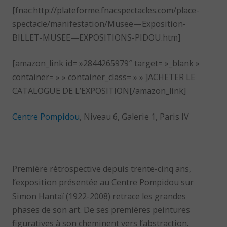
[fnac:http://plateforme.fnacspectacles.com/place-
spectacle/manifestation/Musee—Exposition-
BILLET-MUSEE—EXPOSITIONS-PIDOU.htm]
[amazon_link id= »2844265979″ target= »_blank »
container= » » container_class= » » ]ACHETER LE
CATALOGUE DE L’EXPOSITION[/amazon_link]
Centre Pompidou
, Niveau 6, Galerie 1, Paris IV
Première rétrospective depuis trente-cinq ans,
l’exposition présentée au Centre Pompidou sur
Simon Hantaï (1922-2008) retrace les grandes
phases de son art. De ses premières peintures
figuratives à son cheminent vers l’abstraction.