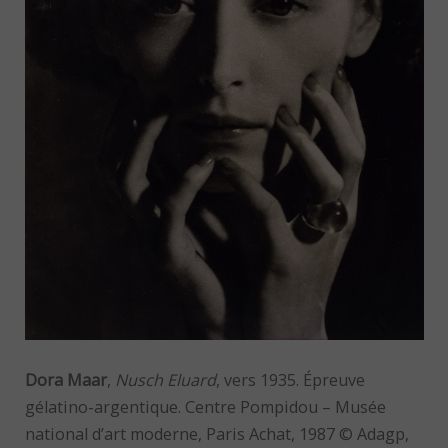
Dora Maar
,
Nusch Eluard
, vers 1935. Épreuve
gélatino-argentique. Centre Pompidou – Musée
national d’art moderne, Paris Achat, 1987 © Adagp,