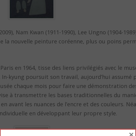
2009), Nam Kwan (1911-1990), Lee Ungno (1904-1989)
de la nouvelle peinture coréenne, plus ou poins per
aris en 1964, tisse des liens privilégiés avec le mus
In-kyung poursuit son travail, aujourd’hui assumé pa
 musée chaque mois pour faire une démonstration de
vise à transmettre les bases traditionnelles du ma
re en avant les nuances de l’encre et des couleurs. Né
individuelle en développant leur propre style.
×