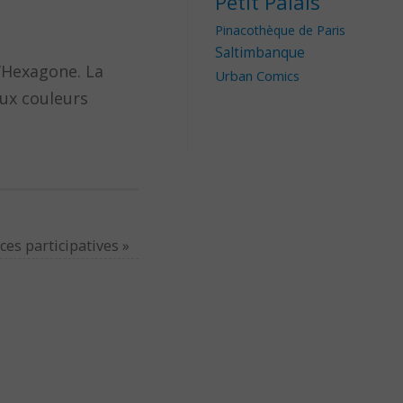
Petit Palais
Pinacothèque de Paris
Saltimbanque
l’Hexagone. La
Urban Comics
aux couleurs
ces participatives
»