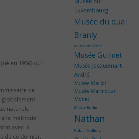
Musée du
Luxembourg
Musée du quai
Branly
Musée en Herbe
Musée Guimet
(né en 1956) qui
Musée Jacquemart-
André
Musée Maillol
commissaire de
Musée Marmottan
t globalement
Monet
aux naturels
Musée Rodin
Nathan
e à la méthode
nion avec la
Palais Galliera
e de ce dernier.