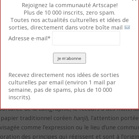
Rejoignez la communauté Artscape!
Plus de 10 000 inscrits, zero spam.
Toutes nos actualités culturelles et idées de
sorties, directement dans votre boîte mail
Adresse e-mail*
plus jeunes tels Lee Jin Woo (né en 1959) et Lee Bae 
rels.
Recevez directement nos idées de sorties
culturelles par email (environ 1 mail par
semaine, pas de spams, plus de 10 000
plastique coréenne ? A cette question, Mael Bellec, 
inscrits).
es sensibilités communes et que les oeuvres relèven
mportance de la calligraphie, le recours à des matéri
 papier traditionnel coréen
hanji
), l’attention porté
 envisagée comme l’expression ou le lieu d’une commu
ration des principes qui régissent et sont à l’origin