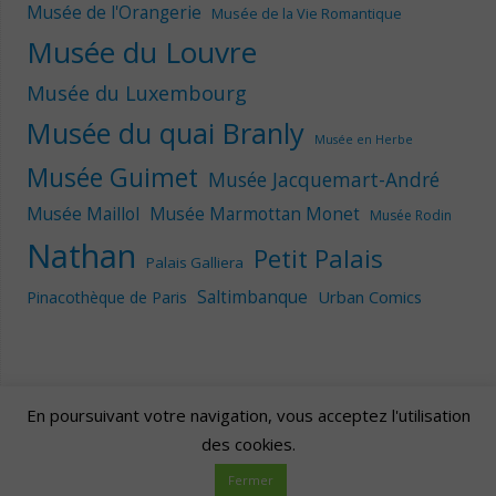
Musée de l'Orangerie
Musée de la Vie Romantique
Musée du Louvre
Musée du Luxembourg
Musée du quai Branly
Musée en Herbe
Musée Guimet
Musée Jacquemart-André
Musée Maillol
Musée Marmottan Monet
Musée Rodin
Nathan
Petit Palais
Palais Galliera
Saltimbanque
Urban Comics
Pinacothèque de Paris
En poursuivant votre navigation, vous acceptez l'utilisation
des cookies.
Artscape
| Fièrement propulsé par
Mantra
&
WordPress.
Fermer