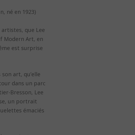
n, né en 1923)
 artistes, que Lee
of Modern Art, en
même est surprise
 son art, qu’elle
 cour dans un parc
tier-Bresson, Lee
ise, un portrait
quelettes émaciés