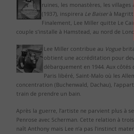
ruines, les monastères, les village
(1937), inspirera
Le Baiser
à Magritt
Finalement, Lee Miller quitte Le Ca
couple s’installe à Hamstead, au nord de Lond
Lee Miller contribue au
Vogue
brit
obtient une accréditation pour dev
débarquement en 1944. Aux côtés 
Paris libéré, Saint-Malo où les All
concentration (Buchenwald, Dachau), l’appart
train de prendre un bain.
Après la guerre, l’artiste ne parvient plus à
Penrose avec Scherman. Cette relation à troi
naît Anthony mais Lee n’a pas l’instinct mater