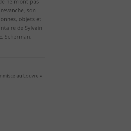
ode ne m’ont pas
 revanche, son
rsonnes, objets et
ntaire de Sylvain
 E. Scherman.
immisce au Louvre
»