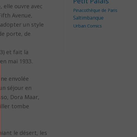
Petit Palais
, elle ouvre avec
Pinacothèque de Paris
Fifth Avenue,
Saltimbanque
 adopter un style
Urban Comics
de porte, de
) et fait la
 en mai 1933.
une envolée
un séjour en
asso, Dora Maar,
iller tombe
iant le désert, les