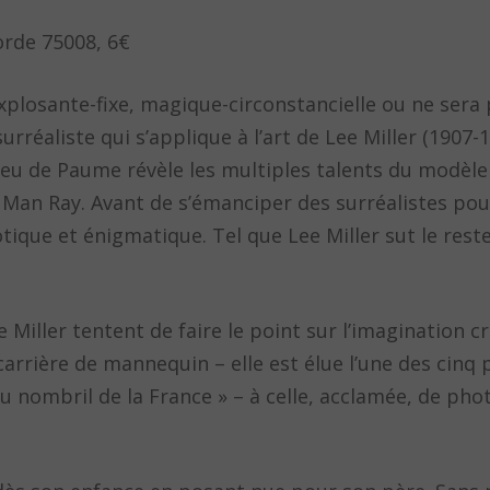
orde 75008, 6€
xplosante-fixe, magique-circonstancielle ou ne sera 
rréaliste qui s’applique à l’art de Lee Miller (1907-
 Jeu de Paume révèle les multiples talents du modèle
Man Ray. Avant de s’émanciper des surréalistes po
otique et énigmatique. Tel que Lee Miller sut le res
 Miller tentent de faire le point sur l’imagination c
 carrière de mannequin – elle est élue l’une des cinq 
 nombril de la France » – à celle, acclamée, de ph