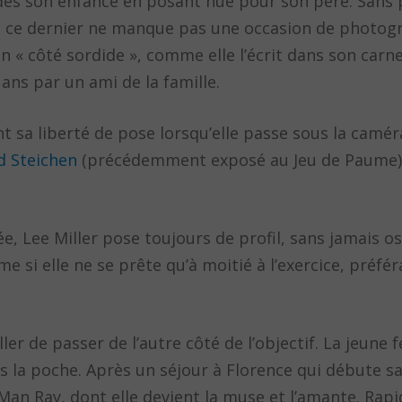
ès son enfance en posant nue pour son père. Sans 
ère, ce dernier ne manque pas une occasion de photog
on « côté sordide », comme elle l’écrit dans son carn
 ans par un ami de la famille.
t sa liberté de pose lorsqu’elle passe sous la camé
d Steichen
(précédemment exposé au Jeu de Paume),
, Lee Miller pose toujours de profil, sans jamais ose
 si elle ne se prête qu’à moitié à l’exercice, préfé
ler de passer de l’autre côté de l’objectif. La jeune
 la poche. Après un séjour à Florence qui débute sa
an Ray, dont elle devient la muse et l’amante. Rap