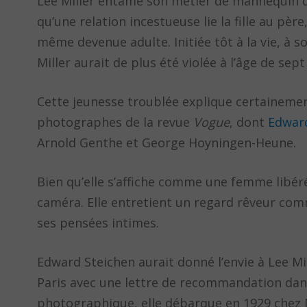
Lee Miller entame son métier de mannequin d
qu’une relation incestueuse lie la fille au p
même devenue adulte. Initiée tôt à la vie, à s
Miller aurait de plus été violée à l’âge de sept
Cette jeunesse troublée explique certainemen
photographes de la revue
Vogue
, dont
Edwar
Arnold Genthe et George Hoyningen-Heune.
Bien qu’elle s’affiche comme une femme libérée
caméra. Elle entretient un regard rêveur comme
ses pensées intimes.
Edward Steichen aurait donné l’envie à Lee Mil
Paris avec une lettre de recommandation dans
photographique, elle débarque en 1929 chez M