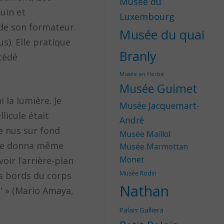
Musée du
uin et
Luxembourg
 de son formateur.
Musée du quai
s). Elle pratique
Branly
océdé
Musée en Herbe
Musée Guimet
la lumière. Je
Musée Jacquemart-
llicule était
André
e nus sur fond
Musée Maillol
e se donna même
Musée Marmottan
oir l’arrière-plan
Monet
Musée Rodin
es bords du corps
Nathan
n' » (Mario Amaya,
Palais Galliera