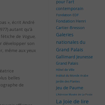
pour l'art
contemporain
Fondation EDF
Fondation Henri
pas », écrit André
Cartier-Bresson
1977) autant qu’à
Galeries
 fétiche de
Vogue
,
nationales du
ur développer son
Grand Palais
ter, même aux yeux
Gallimard Jeunesse
Grand Palais
Hôtel de Ville
réatrice
Institut du Monde Arabe
plus belles
Jardin des Plantes
otographe de
Jeu de Paume
L'Adresse Musée de La Poste
La Joie de lire