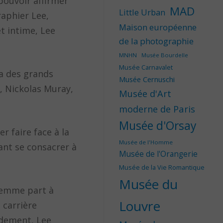
pouvoir affirmer
MAD
Little Urban
raphier Lee,
Maison européenne
et intime, Lee
de la photographie
MNHN
Musée Bourdelle
Musée Carnavalet
ra des grands
Musée Cernuschi
 Nickolas Muray,
Musée d'Art
moderne de Paris
Musée d'Orsay
r faire face à la
Musée de l'Homme
rant se consacrer à
Musée de l'Orangerie
Musée de la Vie Romantique
Musée du
 femme part à
Louvre
 carrière
idement, Lee