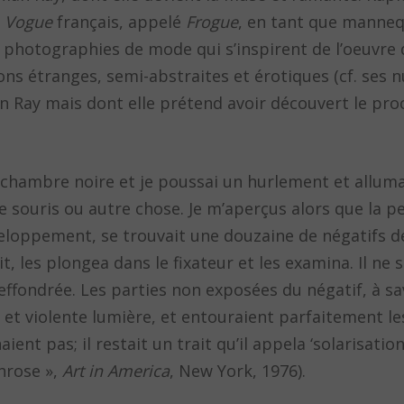
e
Vogue
français, appelé
Frogue
, en tant que manneq
s photographies de mode qui s’inspirent de l’oeuvre
s étranges, semi-abstraites et érotiques (cf. ses nu
Man Ray mais dont elle prétend avoir découvert le pr
hambre noire et je poussai un hurlement et allumai 
une souris ou autre chose. Je m’aperçus alors que la pe
eloppement, se trouvait une douzaine de négatifs d
t, les plongea dans le fixateur et les examina. Il n
effondrée. Les parties non exposées du négatif, à sav
 et violente lumière, et entouraient parfaitement l
ient pas; il restait un trait qu’il appela ‘solarisatio
nrose »,
Art in America
, New York, 1976).