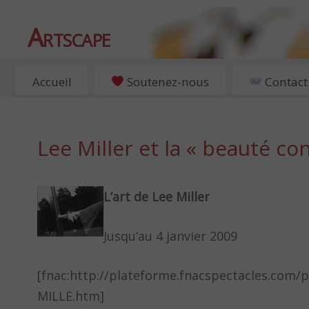
Artscape
EXPOSITIONS, ART ET CULTURE À PARIS
Accueil
Soutenez-nous
Contact
Lee Miller et la « beauté con
L’art de Lee Miller
Jusqu’au 4 janvier 2009
[fnac:http://plateforme.fnacspectacles.com/
MILLE.htm]