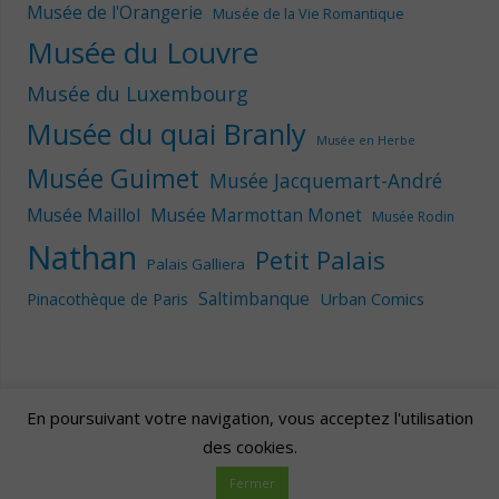
Musée de l'Orangerie
Musée de la Vie Romantique
Musée du Louvre
Musée du Luxembourg
Musée du quai Branly
Musée en Herbe
Musée Guimet
Musée Jacquemart-André
Musée Maillol
Musée Marmottan Monet
Musée Rodin
Nathan
Petit Palais
Palais Galliera
Saltimbanque
Urban Comics
Pinacothèque de Paris
En poursuivant votre navigation, vous acceptez l'utilisation
des cookies.
Artscape
| Fièrement propulsé par
Mantra
&
WordPress.
Fermer