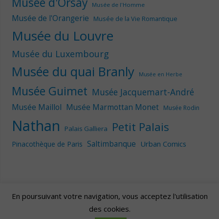
Musée d'Orsay
Musée de l'Homme
Musée de l'Orangerie
Musée de la Vie Romantique
Musée du Louvre
Musée du Luxembourg
Musée du quai Branly
Musée en Herbe
Musée Guimet
Musée Jacquemart-André
Musée Maillol
Musée Marmottan Monet
Musée Rodin
Nathan
Petit Palais
Palais Galliera
Saltimbanque
Urban Comics
Pinacothèque de Paris
En poursuivant votre navigation, vous acceptez l'utilisation
des cookies.
Artscape
| Fièrement propulsé par
Mantra
&
WordPress.