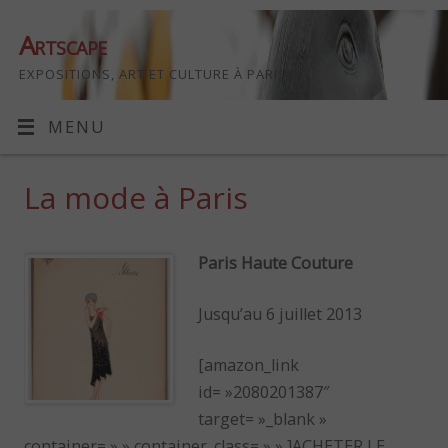
Artscape
EXPOSITIONS, ART ET CULTURE À PARIS
MENU
La mode à Paris
Paris Haute Couture
Jusqu’au 6 juillet 2013
[amazon_link
id= »2080201387″
target= »_blank »
container= » » container_class= » » ]ACHETER LE