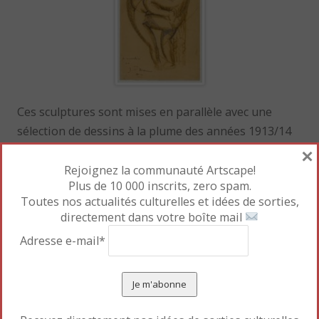
Ces sculptures sont mises en parallèle avec une
sélection de dessins à la plume des années 1913/14
×
et de gouaches sur papier des années 1920. « Si la
création graphique de Zadkine revêt un caractère
Rejoignez la communauté Artscape!
Plus de 10 000 inscrits, zero spam.
certain d’autonomie, elle participe néanmoins du
Toutes nos actualités culturelles et idées de sorties,
même mouvement que la sculpture. Une étroite et
directement dans votre boîte mail
indéniable coïncidence unit ce qu’il peint à ce qu’il
Adresse e-mail*
taille », commente Jérôme Godeau, commissaire de
l’exposition.
Dans
Trois nus
(1920), il trace le contour des corps