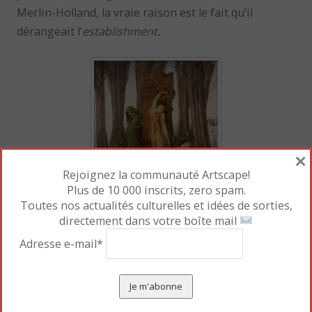
Merlin-Holland, la vraie raison est le fait qu’il
dérangeait l’
establishment.
×
Rejoignez la communauté Artscape!
Plus de 10 000 inscrits, zero spam.
Toutes nos actualités culturelles et idées de sorties,
directement dans votre boîte mail
Peintures et écrits, photographies et lettres
personnelles, caricatures et éditions rares se mêlent
Adresse e-mail*
habilement dans cette exposition. Les petites
phrases de Wilde sont d’une étonnante modernité :
« Vivre est la chose la plus rare au monde. La plupart