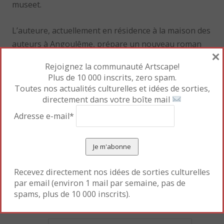
museet.
L’auteure, actuellement en résidence à la maison des
auteurs à Angoulême, prépare un nouveau roman
×
graphique sur l’impératrice Sisi. A suivre !
Rejoignez la communauté Artscape!
Plus de 10 000 inscrits, zero spam.
Pour marque-pages :
Permalien
.
Toutes nos actualités culturelles et idées de sorties,
directement dans votre boîte mail
Adresse e-mail*
«
Le monde à sa fenêtre
Les 10 ans du Musée du
quai Branly
»
Recevez directement nos idées de sorties culturelles
Laisser un commentaire
par email (environ 1 mail par semaine, pas de
spams, plus de 10 000 inscrits).
Votre adresse e-mail ne sera pas publiée.
Les champs
obligatoires sont indiqués avec
*