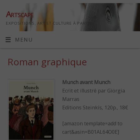
Artscape
EXPOSITIONS, ART ET CULTURE À PARIS
MENU
Roman graphique
Munch avant Munch
Ecrit et illustré par Giorgia
Marras
Editions Steinkis, 120p., 18€
[amazon template=add to
cart&asin=B01AL64O0E]