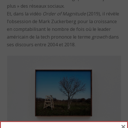
plus » des réseaux sociaux.
Et, dans la vidéo
Order of Magnitude
(2019), il révèle
l’obsession de Mark Zuckerberg pour la croissance
en comptabilisant le nombre de fois où le leader
américain de la tech prononce le terme
growth
dans
ses discours entre 2004 et 2018.
×