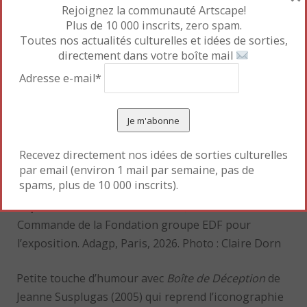
Rejoignez la communauté Artscape!
Plus de 10 000 inscrits, zero spam.
Toutes nos actualités culturelles et idées de sorties,
directement dans votre boîte mail
Adresse e-mail*
Recevez directement nos idées de sorties culturelles
par email (environ 1 mail par semaine, pas de
spams, plus de 10 000 inscrits).
Sophie Calle
,
Avec ou sans tâche,
1905-1914.
Commande de la Fondation groupe EDF pour
l’exposition. Adagp, Paris, 2026. Photo : Claire Dorn
Petite touche d’humour avec
Boîte de Déception
de
Jeanne Susplugas (2005) qui reprend l’iconographie