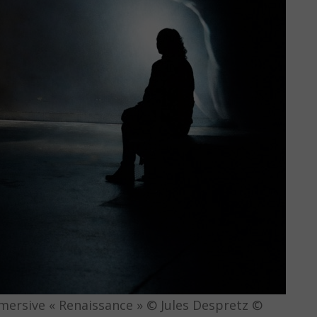
mersive « Renaissance » © Jules Despretz ©