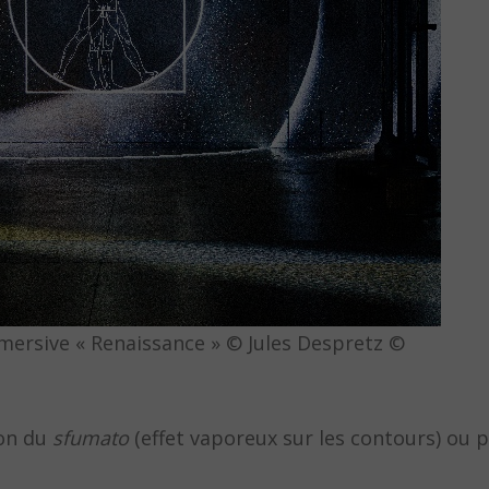
mersive « Renaissance » © Jules Despretz ©
ion du
sfumato
(effet vaporeux sur les contours) ou 