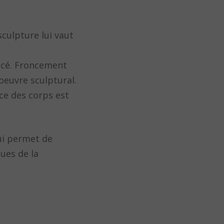
culpture lui vaut
oncé. Froncement
oeuvre sculptural.
nce des corps est
ui permet de
ques de la