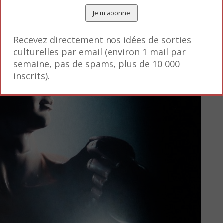
Recevez directement nos idées de sorties
culturelles par email (environ 1 mail par
semaine, pas de spams, plus de 10 000
inscrits).