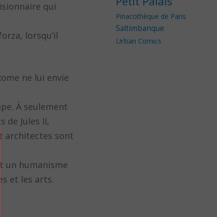
Petit Palais
 visionnaire qui
Pinacothèque de Paris
Saltimbanque
orza, lorsqu’il
Urban Comics
Rome ne lui envie
ape. À seulement
 de Jules II,
t architectes sont
ent un humanisme
s et les arts.