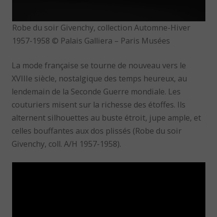
Robe du soir Givenchy, collection Automne-Hiver
1957-1958 © Palais Galliera – Paris Musées
La mode française se tourne de nouveau vers le
XVIIIe siècle, nostalgique des temps heureux, au
lendemain de la Seconde Guerre mondiale. Les
couturiers misent sur la richesse des étoffes. Ils
alternent silhouettes au buste étroit, jupe ample, et
celles bouffantes aux dos plissés (Robe du soir
Givenchy, coll. A/H 1957-1958).