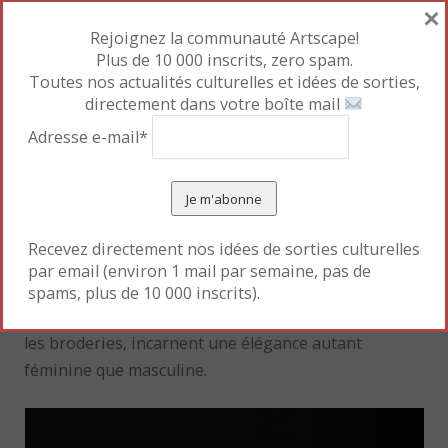
×
Vigée Lebrun, qui fait scandale au Salon de 1783. La
Rejoignez la communauté Artscape!
reine devient une icône de mode, de son vivant, et à
Plus de 10 000 inscrits, zero spam.
titre posthume. Son corset, exposé en 1893 à la
Toutes nos actualités culturelles et idées de sorties,
galerie Sedelmeyer, marque les esprits. Il est acquis
directement dans votre boîte mail
en 1997 aux enchères de Drouot par le Palais
Adresse e-mail*
Galliera, qui l’expose aujourd’hui.
Au milieu du XIXe siècle, la jupe ample fait son
retour pour rappeler les robes posées sur des
Recevez directement nos idées de sorties culturelles
paniers (jupons élargis par des cercles d’osier) du
par email (environ 1 mail par semaine, pas de
XVIIIe siècle. Les couleurs pastels, les étoffes fleuries
spams, plus de 10 000 inscrits).
(dominance de la rose), les rubans, les dentelles, et
les broderies, incarnent une élégance autant
féminine que masculine.