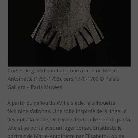
Corset de grand habit attribué à la reine Marie-
Antoinette (1755-1793), vers 1770-1780 © Palais
Galliera – Paris Musées
À partir du milieu du XVIIIe siècle, la silhouette
féminine s’allonge. Une robe inspirée de la lingerie
devient à la mode. De forme droite, elle s’enfile par la
tête et se porte avec un léger corset. En atteste le
portrait de Marie-Antoinette par Élisabeth-Louise