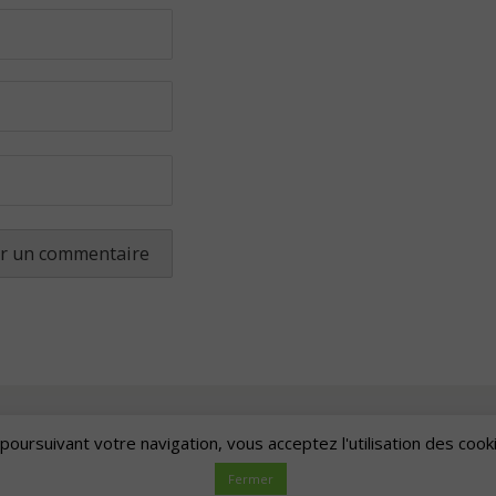
poursuivant votre navigation, vous acceptez l'utilisation des cook
Artscape
| Fièrement propulsé par
Mantra
&
WordPress.
Fermer