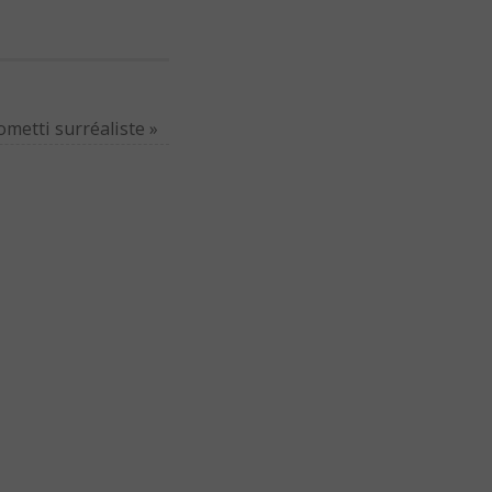
ometti surréaliste
»