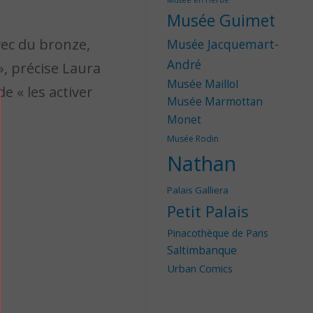
Musée en Herbe
Musée Guimet
vec du bronze,
Musée Jacquemart-
André
», précise Laura
Musée Maillol
e « les activer
Musée Marmottan
Monet
Musée Rodin
Nathan
Palais Galliera
Petit Palais
Pinacothèque de Paris
Saltimbanque
Urban Comics