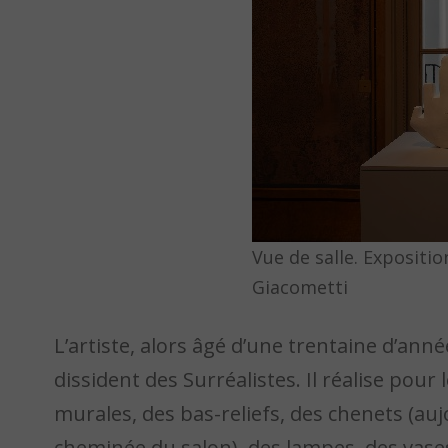
Vue de salle. Expositi
Giacometti
L’artiste, alors âgé d’une trentaine d’ann
dissident des Surréalistes. Il réalise pou
murales, des bas-reliefs, des chenets (au
cheminée du salon), des lampes, des vases