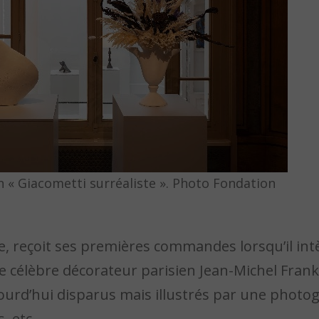
on « Giacometti surréaliste ». Photo Fondation
ée, reçoit ses premières commandes lorsqu’il in
r le célèbre décorateur parisien Jean-Michel Fran
jourd’hui disparus mais illustrés par une photo
, etc.