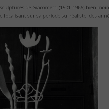
s-sculptures de Giacometti (1901-1966) bien mo
e focalisant sur sa période surréaliste, des ann