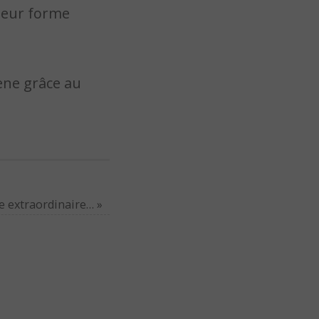
 leur forme
cène grâce au
re extraordinaire…
»