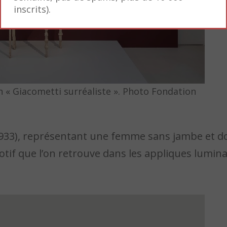
inscrits).
on « Giacometti surréaliste ». Photo Fondation
933), représentant une femme sans jambe et do
tif que l’on retrouve dans les appliques lumina