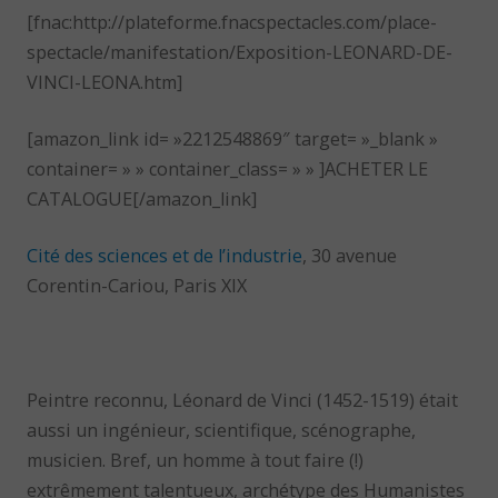
[fnac:http://plateforme.fnacspectacles.com/place-
spectacle/manifestation/Exposition-LEONARD-DE-
VINCI-LEONA.htm]
[amazon_link id= »2212548869″ target= »_blank »
container= » » container_class= » » ]ACHETER LE
CATALOGUE[/amazon_link]
Cité des sciences et de l’industrie
, 30 avenue
Corentin-Cariou, Paris XIX
Peintre reconnu, Léonard de Vinci (1452-1519) était
aussi un ingénieur, scientifique, scénographe,
musicien. Bref, un homme à tout faire (!)
extrêmement talentueux, archétype des Humanistes