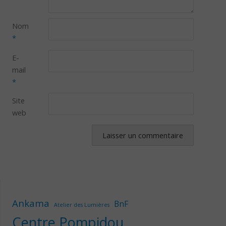
Nom
*
E-
mail
*
Site
web
Ankama
BnF
Atelier des Lumières
Centre Pompidou