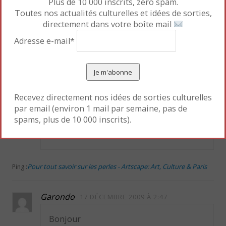
Plus de 10 000 inscrits, zero spam.
Toutes nos actualités culturelles et idées de sorties,
Sophie
1 FÉVRIER 2008 À 10:17
directement dans votre boîte mail
Bonjour Andrée,
Adresse e-mail*
Vous pouvez vous connecter au site des
auteurs:
http://www.perle-
gemme.com/site/Page_daccueil-2.html
(cf. dernier paragraphe de l’article) et
Recevez directement nos idées de sorties culturelles
Hubert Bari vous renseignera sur
par email (environ 1 mail par semaine, pas de
spams, plus de 10 000 inscrits).
comment vous procurer des perles des
Caraïbes.
Pour tout savoir sur les perles - Artscape: Art, Culture & Paris
Ping :
Garondo
17 DÉCEMBRE 2009 À 2:47
Bonjour