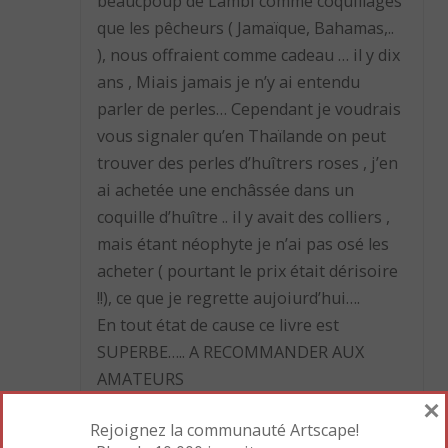
beaucpoup de Lambi comme coquillages
que les pêcheurs ( Jamaïque, Bahamas,..
), nous offraient comme cadeau … il y dix
ans , Miais jamais je n’y ai entendu
parler de perles… Cependant je voudrais
vous signaler qu’en Thaïlande on peut
trouver des perles d’huîtrers roses , j’en
ai achetée une enchâssée dans un
coquille d’huître .. il y avait des colliers ,
mais étant néophyte je n’ai pas osé les
acheter ( pourtant le prix était dérisoire
!!), ce que je regrette aujoiurd’hui….
En tout état de cause ce livre est
SUPERBE….. A RECOMMANDER AUX
AMATEURS
×
.
Rejoignez la communauté Artscape!