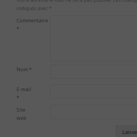
Votre adresse e-mail ne sera pas publiée.
Les champ
indiqués avec
*
Commentaire
*
Nom
*
E-mail
*
Site
web