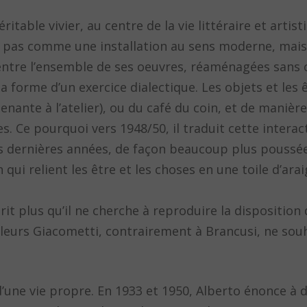
itable vivier, au centre de la vie littéraire et artist
non pas comme une installation au sens moderne, ma
ntre l’ensemble de ses oeuvres, réaménagées sans c
la forme d’un exercice dialectique. Les objets et les 
nante à l’atelier), ou du café du coin, et de manière
es. Ce pourquoi vers 1948/50, il traduit cette intera
ses dernières années, de façon beaucoup plus poussée
ui relient les être et les choses en une toile d’araig
rit plus qu’il ne cherche à reproduire la disposition
lleurs Giacometti, contrairement à Brancusi, ne sou
’une vie propre. En 1933 et 1950, Alberto énonce à 