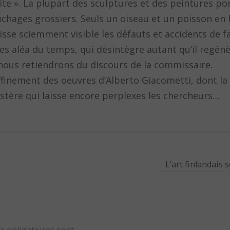
faite ». La plupart des sculptures et des peintures po
chages grossiers. Seuls un oiseau et un poisson en 
laisse sciemment visible les défauts et accidents de 
 les aléa du temps, qui désintègre autant qu’il regénèr
 nous retiendrons du discours de la commissaire.
affinement des oeuvres d’Alberto Giacometti, dont l
stère qui laisse encore perplexes les chercheurs…
L’art finlandais