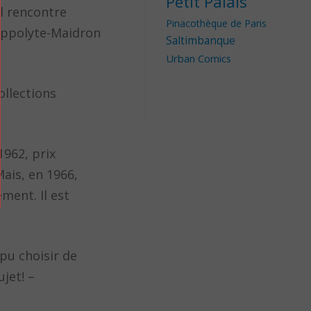
Petit Palais
il rencontre
Pinacothèque de Paris
Hippolyte-Maidron
Saltimbanque
Urban Comics
ollections
1962, prix
ais, en 1966,
ment. Il est
 pu choisir de
jet! –