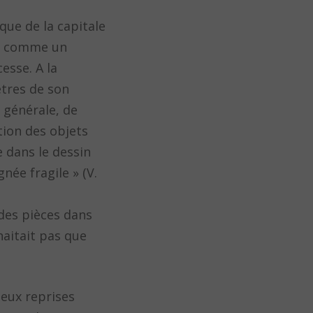
ique de la capitale
is comme un
esse. A la
êtres de son
 générale, de
ction des objets
 dans le dessin
née fragile » (V.
 des pièces dans
haitait pas que
deux reprises