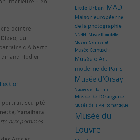
on intérieure – en
MAD
Little Urban
Maison européenne
de la photographie
père peintre
MNHN
Musée Bourdelle
(Diego, qui
Musée Carnavalet
parrains d’Alberto
Musée Cernuschi
erdinand Hodler
Musée d'Art
moderne de Paris
Musée d'Orsay
Musée de l'Homme
Musée de l'Orangerie
 portrait sculpté
Musée de la Vie Romantique
nette, Yanaihara
Musée du
rte aux pommes
.
Louvre
 des Arts et