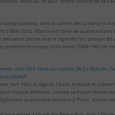
antané, selon lui, ne peut rendre compte de sa visi
 Suisse italienne, dans le canton des Grisons) d’un 
 (1868-1933), Alberto est l’aîné de quatre enfants 
 naissance placée sous le signe de l’art puisque les 
es symbolistes suisses Cuno Amiet (1868-1961) et F
. Vers 1915, à l’âge de 14 ans, il réalise le premier
 dans l’oeuvre d’Alberto. Comme sa future femme An
 également sa première peinture à l’huile,
Nature mo
el pour entrer à l’Ecole des Beaux-Arts, puis à l’Ecole