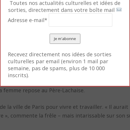
Toutes nos actualités culturelles et idées de
etti se réfugie auprès de sa famille en Suisse, où 
sorties, directement dans votre boîte mail
ouse, Annette Arm. Tous deux habiteront au 46, rue 
Adresse e-mail*
’homme qui pointe
. Giacometti entre ainsi dans les c
Recevez directement nos idées de sorties
culturelles par email (environ 1 mail par
es prix se succèdent (Grand prix de la sculpture en 
semaine, pas de spams, plus de 10 000
 Grand prix national des Arts de France en 1965). M
inscrits).
amens de contrôle, Alberto Giacometti meurt subite
sa femme repose au Père-Lachaise.
la ville de Paris pour vivre et travailler. « Il aurait
e », commente la frêle – mais intarissable sur son su