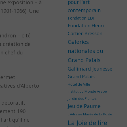
pour l'art
ne exposition – à
contemporain
i (1901-1966). Une
Fondation EDF
Fondation Henri
Cartier-Bresson
indron – cité
Galeries
a création de
nationales du
en chef du
Grand Palais
Gallimard Jeunesse
Grand Palais
 permet
Hôtel de Ville
éatives d’Alberto
Institut du Monde Arabe
Jardin des Plantes
 décoratif,
Jeu de Paume
alement 190
L'Adresse Musée de La Poste
 art qu’il ne
La Joie de lire