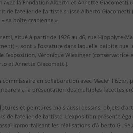
 avec la Fondation Alberto et Annette Giacometti u
prit de l’atelier de l’artiste suisse Alberto Giacomett
« sa boîte cranienne ».
metti, situé à partir de 1926 au 46, rue Hippolyte-Ma
ment) -, sont « l’ossature dans laquelle palpite nue l
de l’exposition, Véronique Wiesinger (conservatrice 
rto et Annette Giacometti).
la commissaire en collaboration avec Macief Fiszer,
rieure via la présentation des multiples facettes cr
lptures et peintures mais aussi dessins, objets d’art
de l’atelier de l’artiste. L’exposition présente ég
aï immortalisant les réalisations d’Alberto G.. Seul