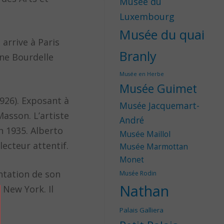
Musée du
Luxembourg
Musée du quai
 arrive à Paris
Branly
ine Bourdelle
Musée en Herbe
Musée Guimet
1926). Exposant à
Musée Jacquemart-
Masson. L’artiste
André
en 1935. Alberto
Musée Maillol
lecteur attentif.
Musée Marmottan
Monet
entation de son
Musée Rodin
Nathan
 New York. Il
Palais Galliera