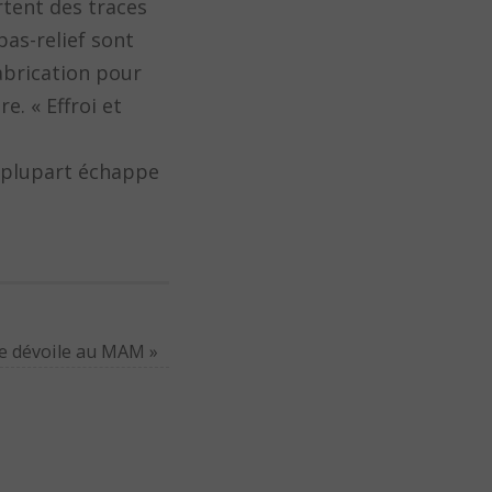
rtent des traces
bas-relief sont
fabrication pour
e. « Effroi et
a plupart échappe
 se dévoile au MAM
»