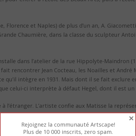
e, Florence et Naples) de plus d’un an, A. Giacometti
 Grande Chaumière, dans la classe du sculpteur Anto
’installe dans l’atelier de la rue Hippolyte-Maindron (
 fait rencontrer Jean Cocteau, les Noailles et André 
e qu’il intègre en 1931. Mais dont il se fait exclure 
e celui-ci interprète à défaut Hegel, dont il est un 
à l’étranger. L’artiste confie aux Matisse la représ
tre dans les collections du Musée d’art moderne de
×
musée.
Rejoignez la communauté Artscape!
Plus de 10 000 inscrits, zero spam.