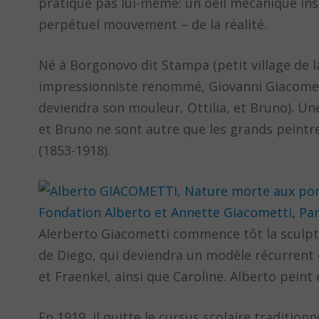
pratique pas lui-même: un oeil mécanique inst
perpétuel mouvement – de la réalité.
Né à Borgonovo dit Stampa (petit village de la
impressionniste renommé, Giovanni Giacometti
deviendra son mouleur, Ottilia, et Bruno). Une
et Bruno ne sont autre que les grands peintr
(1853-1918).
Alerberto Giacometti commence tôt la sculpture
de Diego, qui deviendra un modèle récurrent
et Fraenkel, ainsi que Caroline. Alberto peint
En 1919, il quitte le cursus scolaire traditionn