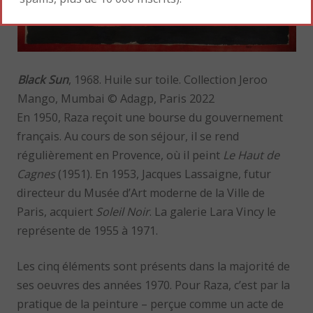
Black Sun
, 1968. Huile sur toile. Collection Jeroo
Mango, Mumbai © Adagp, Paris 2022
En 1950, Raza reçoit une bourse du gouvernement
français. Au cours de son séjour, il se rend
régulièrement en Provence, où il peint
Le Haut de
Cagnes
(1951). En 1953, Jacques Lassaigne, futur
directeur du Musée d’Art moderne de la Ville de
Paris, acquiert
Soleil Noir
. La galerie Lara Vincy le
représente de 1955 à 1971.
Les cinq éléments sont présents dans la majorité de
ses oeuvres des années 1970. Pour Raza, c’est par la
pratique de la peinture – perçue comme un acte de