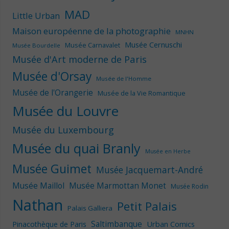
MAD
Little Urban
Maison européenne de la photographie
MNHN
Musée Cernuschi
Musée Carnavalet
Musée Bourdelle
Musée d'Art moderne de Paris
Musée d'Orsay
Musée de l'Homme
Musée de l'Orangerie
Musée de la Vie Romantique
Musée du Louvre
Musée du Luxembourg
Musée du quai Branly
Musée en Herbe
Musée Guimet
Musée Jacquemart-André
Musée Maillol
Musée Marmottan Monet
Musée Rodin
Nathan
Petit Palais
Palais Galliera
Saltimbanque
Urban Comics
Pinacothèque de Paris