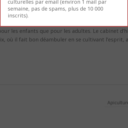
culturelles par email (environ 1 mail par
ie, jusqu’à sa mort le 12 janvier 1845.
semaine, pas de spams, plus de 10 000
inscrits).
lithographies, dessins et huiles. La présentation de 
our les enfants que pour les adultes. Le cabinet d’hi
x, où il fait bon déambuler en se cultivant l’esprit, 
Apicultur