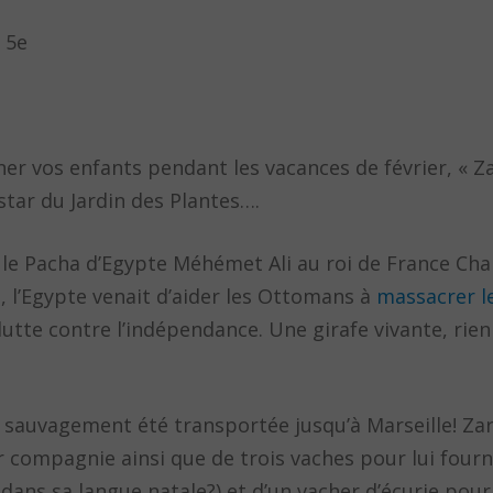
s 5e
er vos enfants pendant les vacances de février, « Za
 star du Jardin des Plantes….
 le Pacha d’Egypte Méhémet Ali au roi de France Cha
, l’Egypte venait d’aider les Ottomans à
massacrer l
 lutte contre l’indépendance. Une girafe vivante, r
 sauvagement été transportée jusqu’à Marseille! Zar
compagnie ainsi que de trois vaches pour lui fourni
dans sa langue natale?) et d’un vacher d’écurie pour 