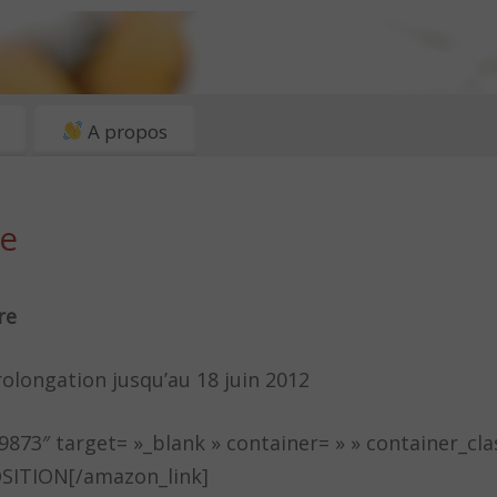
A propos
ce
re
rolongation jusqu’au 18 juin 2012
9873″ target= »_blank » container= » » container_cl
SITION[/amazon_link]