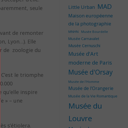
MAD
Little Urban
pparemment, seule
Maison européenne
de la photographie
 avant de remonter
MNHN
Musée Bourdelle
Musée Carnavalet
n, Lyon…). Elle
Musée Cernuschi
ur de zoologie du
Musée d'Art
moderne de Paris
Musée d'Orsay
. C’est le triomphe
Musée de l'Homme
00.000
Musée de l'Orangerie
 qu’elle inspire
Musée de la Vie Romantique
fe » – une
Musée du
Louvre
s s’étiolera.