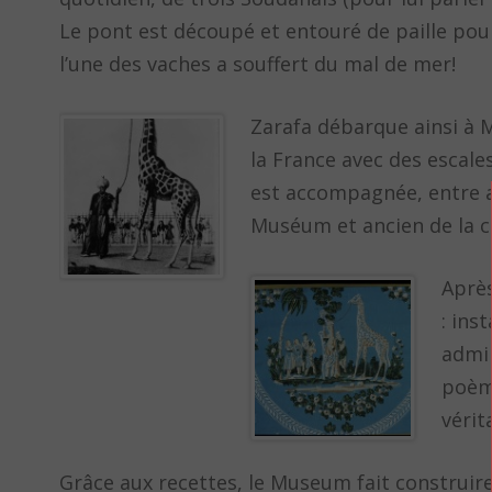
Le pont est découpé et entouré de paille pou
l’une des vaches a souffert du mal de mer!
Zarafa débarque ainsi à M
la France avec des escale
est accompagnée, entre a
Muséum et ancien de la 
Après
: ins
admir
poème
vérit
Grâce aux recettes, le Museum fait construir