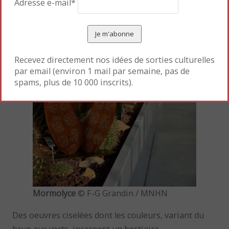
Adresse e-mail*
Recevez directement nos idées de sorties culturelles
par email (environ 1 mail par semaine, pas de
spams, plus de 10 000 inscrits).
Mormolyce
© F-G Grandin / MNHN
Des oeuvres ciselées dont les couleurs, variant du