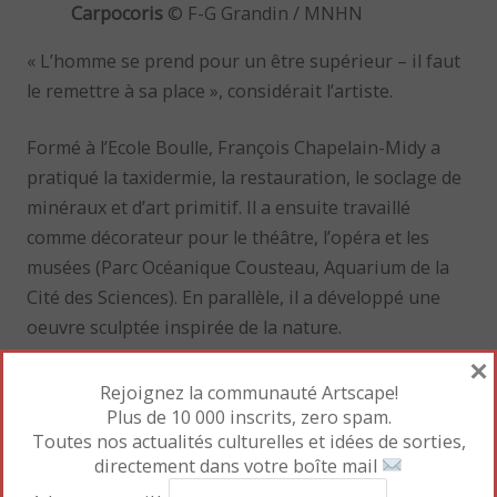
Carpocoris
© F-G Grandin / MNHN
« L’homme se prend pour un être supérieur – il faut
le remettre à sa place », considérait l’artiste.
Formé à l’Ecole Boulle, François Chapelain-Midy a
pratiqué la taxidermie, la restauration, le soclage de
minéraux et d’art primitif. Il a ensuite travaillé
comme décorateur pour le théâtre, l’opéra et les
musées (Parc Océanique Cousteau, Aquarium de la
Cité des Sciences). En parallèle, il a développé une
oeuvre sculptée inspirée de la nature.
×
Rejoignez la communauté Artscape!
Plus de 10 000 inscrits, zero spam.
Toutes nos actualités culturelles et idées de sorties,
directement dans votre boîte mail