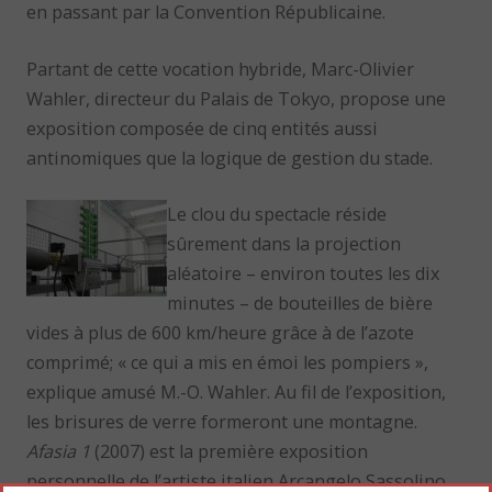
en passant par la Convention Républicaine.
Partant de cette vocation hybride, Marc-Olivier
Wahler, directeur du Palais de Tokyo, propose une
exposition composée de cinq entités aussi
antinomiques que la logique de gestion du stade.
Le clou du spectacle réside
sûrement dans la projection
aléatoire – environ toutes les dix
minutes – de bouteilles de bière
vides à plus de 600 km/heure grâce à de l’azote
comprimé; « ce qui a mis en émoi les pompiers »,
explique amusé M.-O. Wahler. Au fil de l’exposition,
les brisures de verre formeront une montagne.
Afasia 1
(2007) est la première exposition
personnelle de l’artiste italien Arcangelo Sassolino