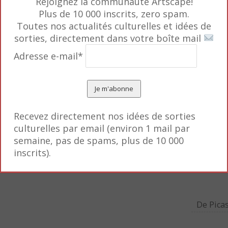
voter pour toi.
Rejoignez la communauté Artscape!
Plus de 10 000 inscrits, zero spam.
Toutes nos actualités culturelles et idées de
n complément alimentaire »
sorties, directement dans votre boîte mail
 la fatigue »
Adresse e-mail*
ngez au moins cinq fruits et légumes par jour,
ique régulière
 trop sucré, trop salé
es repas
Recevez directement nos idées de sorties
culturelles par email (environ 1 mail par
semaine, pas de spams, plus de 10 000
inscrits).
De Pica