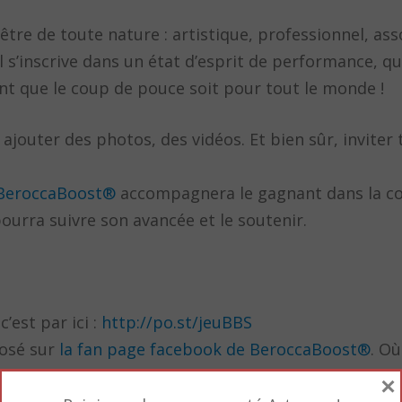
tre de toute nature : artistique, professionnel, asso
s’inscrive dans un état d’esprit de performance, qu’
nt que le coup de pouce soit pour tout le monde !
 ajouter des photos, des vidéos. Et bien sûr, inviter
BeroccaBoost®
accompagnera le gagnant dans la co
ourra suivre son avancée et le soutenir.
c’est par ici :
http://po.st/jeuBBS
posé sur
la fan page facebook de BeroccaBoost®
. O
es autres participants, suivre l’évolution des votes 
×