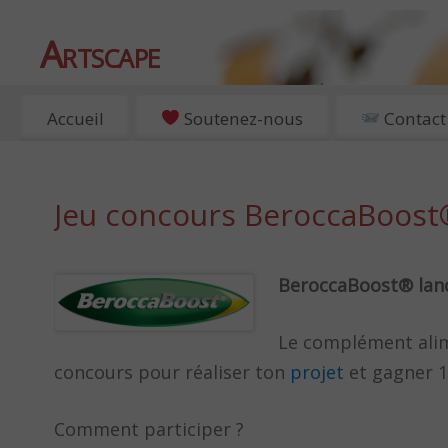
Artscape
EXPOSITIONS, ART ET CULTURE À PARIS
Accueil
Soutenez-nous
Contact
Jeu concours BeroccaBoost
BeroccaBoost® lanc
Le complément alim
concours pour réaliser ton
projet
et gagner 1
Comment participer ?