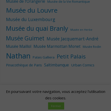
Musée de l'Orangerie
Musée de la Vie Romantique
Musée du Louvre
Musée du Luxembourg
Musée du quai Branly
Musée en Herbe
Musée Guimet
Musée Jacquemart-André
Musée Maillol
Musée Marmottan Monet
Musée Rodin
Nathan
Petit Palais
Palais Galliera
Saltimbanque
Urban Comics
Pinacothèque de Paris
En poursuivant votre navigation, vous acceptez l'utilisation
des cookies.
Artscape
| Fièrement propulsé par
Mantra
&
WordPress.
Fermer