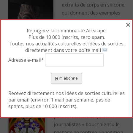
extraits de corps en silicone,
qui donnent des exemples
de tatouages sur des
×
jambes, bustes, bras ; des
Rejoignez la communauté Artscape!
projets de tatouage ; les
Plus de 10 000 inscrits, zero spam.
Toutes nos actualités culturelles et idées de sorties,
outils traditionnels et la
directement dans votre boîte mail
machine électrique qui
Adresse e-mail*
permet de perforer la peau. Les « oeuvres » de Tin-
tin (Français), Horiyoshi III (Japonais), Filip Leu
(Suisse), Jack Rudy (Américain), Xed Le Head
(Anglais), Chimé (Polynésien) sont présentées.
Recevez directement nos idées de sorties culturelles
par email (environ 1 mail par semaine, pas de
Lors du vernissage presse, il y
spams, plus de 10 000 inscrits).
avait foule. J’ai du suivre le
parcours à rebours, tant de
journalistes « bouchaient » le
passage de l’entrée. Exposition