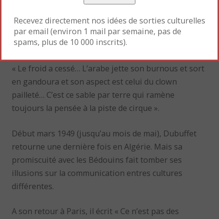
couleur prêtés par l’instituteur local.
Recevez directement nos idées de sorties culturelles
par email (environ 1 mail par semaine, pas de
spams, plus de 10 000 inscrits).
« Le froid a cessé… L’arabe jette son burnous et sort
en gandoura et son aspect est celui du clown
pailleté… C’est ce sable par terre qui ramène
toujours la pensée à la piste de cirque ».
Début mars 1949 (jusqu’au mois de mai), Dubuffet
retourne une dernière fois en Algérie. Mais sa
promiscuité avec les Bédouins fait tomber ses
illusions sur la communication entres cultures
différentes.
A son retour à Paris, il écrit « Ce n’est pas des