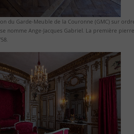
tution du Garde-Meuble de la Couronne (GMC) sur ordre
e se nomme Ange-Jacques Gabriel. La première pierre
758.