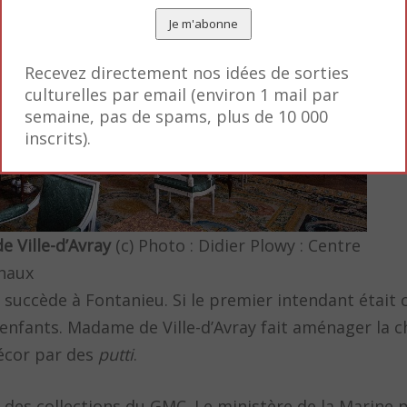
Recevez directement nos idées de sorties
culturelles par email (environ 1 mail par
semaine, pas de spams, plus de 10 000
inscrits).
 Ville-d’Avray
(c) Photo : Didier Plowy : Centre
naux
 succède à Fontanieu. Si le premier intendant était c
enfants. Madame de Ville-d’Avray fait aménager la 
écor par des
putti
.
s des collections du GMC. Le ministère de la Marine 