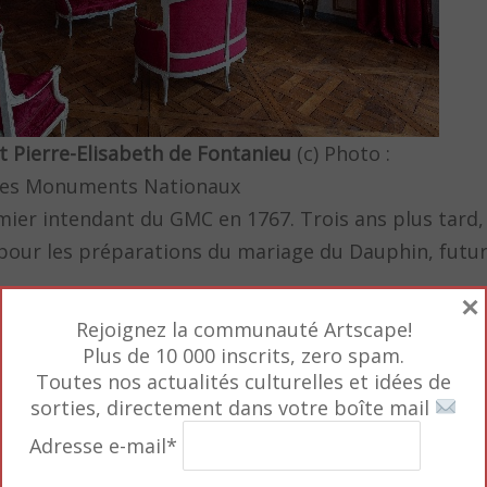
t Pierre-Elisabeth de Fontanieu
(c) Photo :
 des Monuments Nationaux
mier intendant du GMC en 1767. Trois ans plus tard,
our les préparations du mariage du Dauphin, futur 
×
Rejoignez la communauté Artscape!
Plus de 10 000 inscrits, zero spam.
Toutes nos actualités culturelles et idées de
sorties, directement dans votre boîte mail
Adresse e-mail*