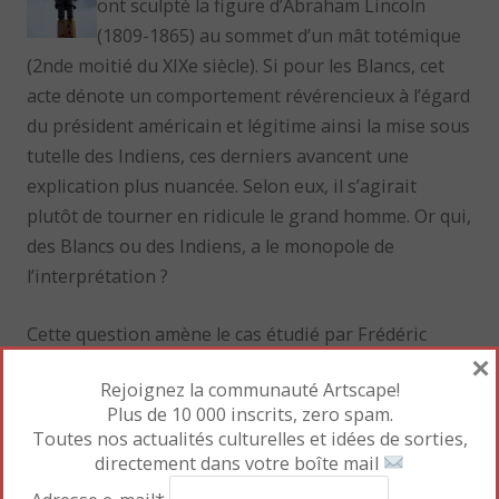
ont sculpté la figure d’Abraham Lincoln
(1809-1865) au sommet d’un mât totémique
(2nde moitié du XIXe siècle). Si pour les Blancs, cet
acte dénote un comportement révérencieux à l’égard
du président américain et légitime ainsi la mise sous
tutelle des Indiens, ces derniers avancent une
explication plus nuancée. Selon eux, il s’agirait
plutôt de tourner en ridicule le grand homme. Or qui,
des Blancs ou des Indiens, a le monopole de
l’interprétation ?
Cette question amène le cas étudié par Frédéric
×
Maguet du célèbre portrait photographique du Che.
Rejoignez la communauté Artscape!
L’image du
Guerrillero Heroico
a été déclinée en une
Plus de 10 000 inscrits, zero spam.
variété de produits commerciaux et a servi de
Toutes nos actualités culturelles et idées de sorties,
supports publicitaires, dénués de toute
directement dans votre boîte mail
considération politique. L’auteur du cliché, Alberto