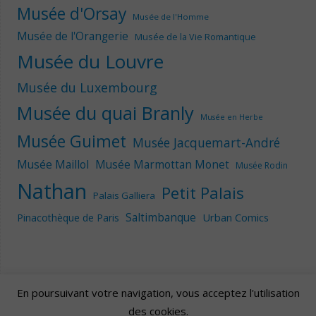
Musée d'Orsay
Musée de l'Homme
Musée de l'Orangerie
Musée de la Vie Romantique
Musée du Louvre
Musée du Luxembourg
Musée du quai Branly
Musée en Herbe
Musée Guimet
Musée Jacquemart-André
Musée Maillol
Musée Marmottan Monet
Musée Rodin
Nathan
Petit Palais
Palais Galliera
Saltimbanque
Urban Comics
Pinacothèque de Paris
En poursuivant votre navigation, vous acceptez l'utilisation
des cookies.
Artscape
| Fièrement propulsé par
Mantra
&
WordPress.