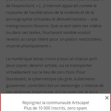
de l’exposition). « […] Internet apparaît comme le
royaume de l’accélération de la violence et de la
pornographie virtuelles et dématérialisées – une
transgression illusoire. Que ce soit dans ses vidéos
ou dans ses textes, Sturtevant semble vouloir
revenir au corps libéré pour un plaisir nietzschéen,
incarné physiquement ».
Le numérique laisse croire à tout un chacun qu’il
peut copier, devenir artiste, ou se transporter
virtuellement sur le lieu de son choix. Pour
Sturtevant, la cybernétique (du grec
kubernesis
:
gouverner, contrôler) est un mensonge. L’inverse de
ses répliques
hand made
, qui ne sont pas là pour
×
répéter une oeuvre, en émettant un doute sur sa
Rejoignez la communauté Artscape!
valeur. Mais, au contraire, pour souligner son
Plus de 10 000 inscrits, zero spam.