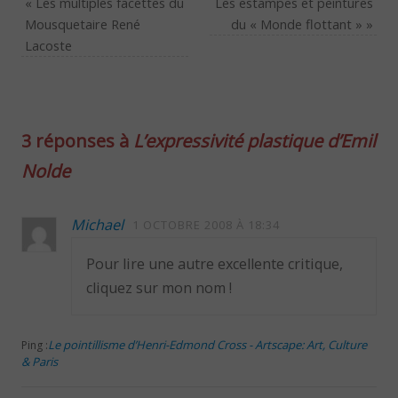
«
Les multiples facettes du
Les estampes et peintures
Mousquetaire René
du « Monde flottant »
»
Lacoste
3 réponses à
L’expressivité plastique d’Emil
Nolde
Michael
1 OCTOBRE 2008 À 18:34
Pour lire une autre excellente critique,
cliquez sur mon nom !
Le pointillisme d’Henri-Edmond Cross - Artscape: Art, Culture
Ping :
& Paris