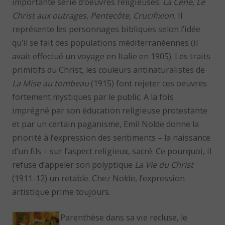
importante série d’oeuvres religieuses:
La Cène
,
Le
Christ aux outrages
,
Pentecôte
,
Crucifixion
.
Il
représente les personnages bibliques selon l’idée
qu’il se fait des populations méditerranéennes (il
avait effectué un voyage en Italie en 1905). Les traits
primitifs du Christ, les couleurs antinaturalistes de
La Mise au tombeau
(1915) font rejeter ces oeuvres
fortement mystiques par le public. A la fois
imprégné par son éducation religieuse protestante
et par un certain paganisme, Emil Nolde donne la
priorité à l’expression des sentiments – la naissance
d’un fils – sur l’aspect religieux, sacré. Ce pourquoi, il
refuse d’appeler son polyptique
La Vie du Christ
(1911-12) un retable. Chez Nolde, l’expression
artistique prime toujours.
Parenthèse dans sa vie recluse, le