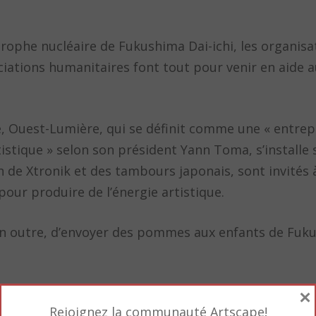
trophe nucléaire de Fukushima Dai-ichi, les organisa
ciations humanitaires font tout pour venir en aide a
 Ouest-Lumière, qui se définit comme une « entrepri
istique » selon son président Yann Toma, s’installe 
on de Xtronik et des tambours japonais, sont invités
our produire de l’énergie artistique.
en outre, d’envoyer des pommes aux enfants de Fuk
×
Rejoignez la communauté Artscape!