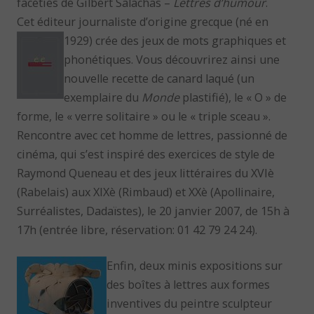
facéties de Gilbert Salachas –
Lettres d’humour
.
Cet éditeur journaliste d’origine grecque (né en
1929) crée des jeux de mots graphiques
et
phonétiques. Vous découvrirez ainsi une
nouvelle recette de canard laqué (un
exemplaire du
Monde
plastifié), le « O » de
forme, le « verre solitaire » ou le « triple sceau ».
Rencontre avec cet homme de lettres, passionné de
cinéma, qui s’est inspiré des exercices de style de
Raymond Queneau et des jeux littéraires du XVIè
(Rabelais) aux XIXè (Rimbaud) et XXè (Apollinaire,
Surréalistes, Dadaïstes), le 20 janvier 2007, de 15h à
17h (entrée libre, réservation: 01 42 79 24 24).
Enfin, deux minis expositions sur
des boîtes à lettres aux formes
inventives du peintre sculpteur