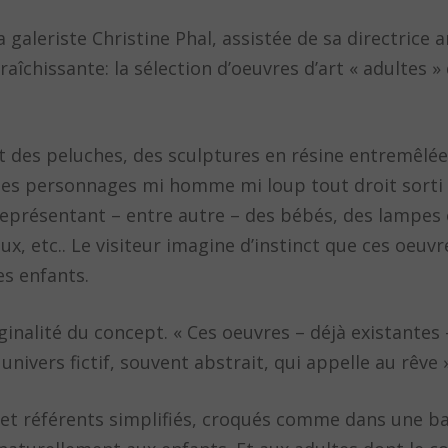
a galeriste Christine Phal, assistée de sa directrice 
îchissante: la sélection d’oeuvres d’art « adultes » 
t des peluches, des sculptures en résine
entremêlée
 des personnages mi homme mi loup tout droit sorti
représentant – entre autre – des bébés, des lampes
, etc.. Le visiteur imagine d’instinct que ces oeuvr
es enfants.
riginalité du concept. « Ces oeuvres – déjà existantes 
univers fictif, souvent abstrait, qui appelle au rêve »
 et référents simplifiés, croqués comme dans une b