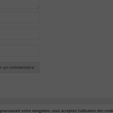
poursuivant votre navigation, vous acceptez l'utilisation des cook
Artscape
| Fièrement propulsé par
Mantra
&
WordPress.