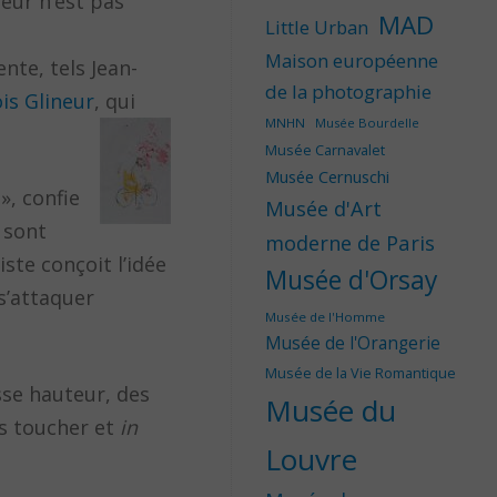
oeur n’est pas
MAD
Little Urban
Maison européenne
ente, tels Jean-
de la photographie
is Glineur
, qui
MNHN
Musée Bourdelle
Musée Carnavalet
Musée Cernuschi
», confie
Musée d'Art
 sont
moderne de Paris
ste conçoit l’idée
Musée d'Orsay
 s’attaquer
Musée de l'Homme
Musée de l'Orangerie
Musée de la Vie Romantique
sse hauteur, des
Musée du
es toucher et
in
Louvre