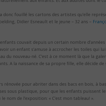
 naturellement aux enfants. Et aux adultes dont le c
a donc fouillé les cartons des artistes qu’elle représ
belding, Didier Esneault et le jeune – 32 ans –
Franço
s enfants couvait depuis un certain nombre d’années 
avoir un enfant s’amuse à accrocher les toiles qui lui
au du nouveau-né. C’est à ce moment là que la galeri
ts. A la naissance de sa propre fille, elle décide de
ors rénovée pour abriter dans des bacs en bois, à ba
es sous plastique, pour que les enfants puissent l
ù le nom de l’exposition: « C’est mon tableau! ».