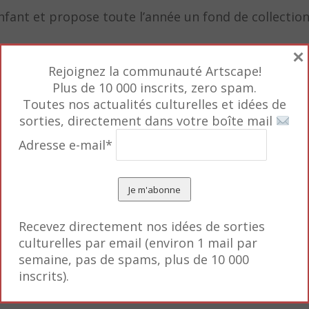
nfant et propose toute l’année un fond de collectio
×
re fois mais de manière temporaire, une collection 
Rejoignez la communauté Artscape!
ment supérieurs.
Plus de 10 000 inscrits, zero spam.
Toutes nos actualités culturelles et idées de
l pour les enfants et un réveil pour les adultes.
sorties, directement dans votre boîte mail
rrait penser, les petits – qui n’ont pas encore la m
Adresse e-mail*
tant à l’art abstrait et aux couleurs froides – nota
s.
t vous offrir une nouvelle vision…vous en serez les p
Recevez directement nos idées de sorties
culturelles par email (environ 1 mail par
semaine, pas de spams, plus de 10 000
inscrits).
De l’art