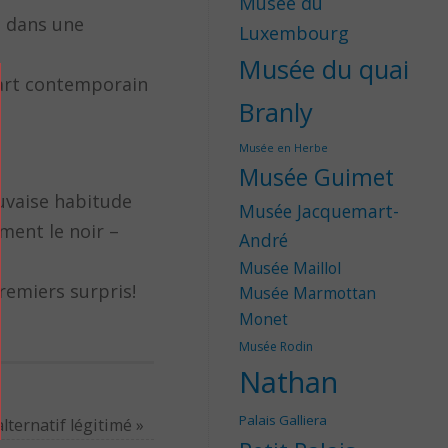
Musée du
n dans une
Luxembourg
Musée du quai
d’art contemporain
Branly
Musée en Herbe
Musée Guimet
auvaise habitude
Musée Jacquemart-
mment le noir –
André
Musée Maillol
remiers surpris!
Musée Marmottan
Monet
Musée Rodin
Nathan
Palais Galliera
 alternatif légitimé
»