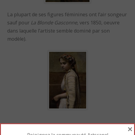
La plupart de ses figures féminines ont l’air songeur
sauf pour
La Blonde Gasconne
, vers 1850, oeuvre
dans laquelle l’artiste semble dominé par son
modèle).
×