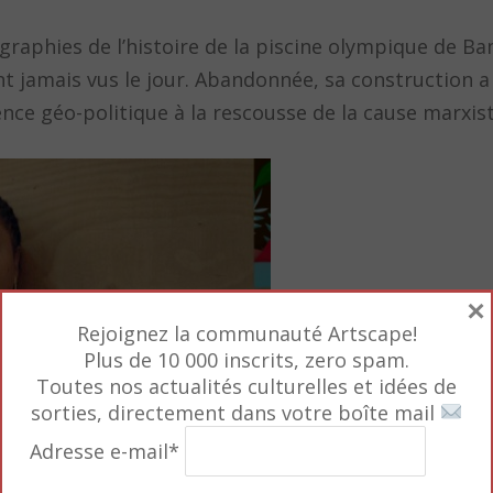
raphies de l’histoire de la piscine olympique de Ba
ont jamais vus le jour. Abandonnée, sa construction a
ence géo-politique à la rescousse de la cause marxist
×
Rejoignez la communauté Artscape!
Plus de 10 000 inscrits, zero spam.
Toutes nos actualités culturelles et idées de
sorties, directement dans votre boîte mail
Adresse e-mail*