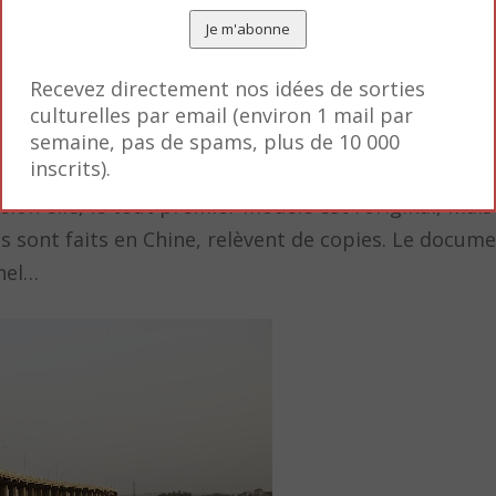
Recevez directement nos idées de sorties
culturelles par email (environ 1 mail par
et
semaine, pas de spams, plus de 10 000
inscrits).
unaises dont l’une pose la question d’un produit o
lon elle, le tout premier modèle est l’original, mais
 sont faits en Chine, relèvent de copies. Le docume
nel…