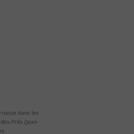
rnasse dans les
-des-Prés (Jean-
es.