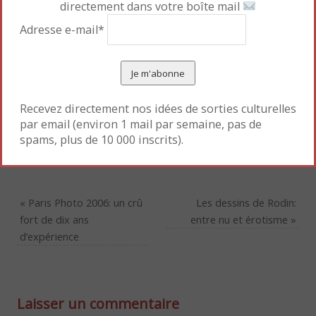
calligraphie chinoise. Mais pour mieux s’en détacher
directement dans votre boîte mail
et trouver son propre langage.
Adresse e-mail*
Un très bel ouvrage, qui nous ferait presque
regretter que son auteur, bien que vieillissant,
préfère aujourd’hui travailler dans son atelier
Recevez directement nos idées de sorties culturelles
parisien!
par email (environ 1 mail par semaine, pas de
spams, plus de 10 000 inscrits).
Pour marque-pages :
Permalien
.
«
Paris Photo 2006: un crû
Les dessins de Rodin:
fort de dix ans
entre nu et érotisme
»
d’expérience
Laisser un commentaire