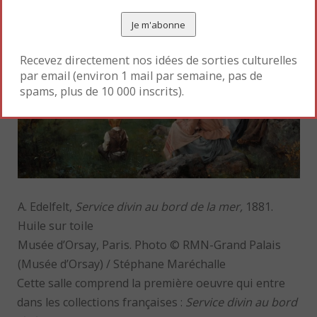
Recevez directement nos idées de sorties culturelles
par email (environ 1 mail par semaine, pas de
spams, plus de 10 000 inscrits).
A. Edelfelt,
Service divin au bord de la mer,
1881.
Huile sur toile
Musée d’Orsay, Paris. Photo © RMN-Grand Palais
(Musée d’Orsay) / Stéphane Maréchalle
Cette salle comprend la première oeuvre qui entre
dans les collections françaises :
Service divin au bord